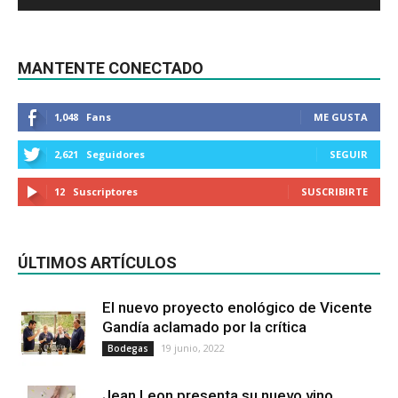
MANTENTE CONECTADO
1,048
Fans
ME GUSTA
2,621
Seguidores
SEGUIR
12
Suscriptores
SUSCRIBIRTE
ÚLTIMOS ARTÍCULOS
El nuevo proyecto enológico de Vicente
Gandía aclamado por la crítica
19 junio, 2022
Bodegas
Jean Leon presenta su nuevo vino