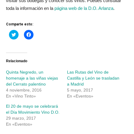
visitar sus bodegas y conocer sus vinos. Puedes consultar
toda la información en la
página web de la D.O. Arlanza
.
Comparte esto:
Haz
Haz
clic
clic
para
para
compartir
compartir
en
en
Twitter
Facebook
(Se
(Se
abre
abre
Relacionado
en
en
una
una
Quinta Negredo, un
Las Rutas del Vino de
ventana
ventana
nueva)
nueva)
homenaje a las viñas viejas
Castilla y León se trasladan
del Cerrato palentino
a Madrid
4 noviembre, 2016
5 mayo, 2017
En «Vino Tinto»
En «Eventos»
El 20 de mayo se celebrará
el Día Movimiento Vino D.O.
29 marzo, 2017
En «Eventos»