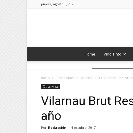
jueves, agosto 6, 2026
Home
Vino Tinto
Inicio
Otros vinos
Vilarnau Brut Reserva, mejor c
Otros vinos
Vilarnau Brut Re
año
Por
Redacción
-
4 octubre, 2017