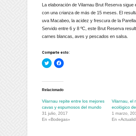
La elaboración de Vilarnau Brut Reserva sigue e
con una crianza de más de 15 meses. El resulta
uva Macabeo, la acidez y frescura de la Parellad
Servido entre 6 y 8 ºC, este Brut Reserva resu
carnes blancas, aves y pescados en salsa.
Comparte esto:
Haz
Haz
clic
clic
para
para
compartir
compartir
en
en
Twitter
Facebook
(Se
(Se
abre
abre
Relacionado
en
en
una
una
Vilarnau repite entre los mejores
Vilarnau, el
ventana
ventana
nueva)
nueva)
cavas y espumosos del mundo
ecológico de
31 julio, 2017
1 marzo, 20
En «Bodegas»
En «Actuali