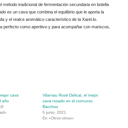
l método tradicional de fermentación secundaria en botella
do es un cava que combina el equilibrio que le aporta la
a y el realce aromático característico de la Xarel.lo.
lta perfecto como aperitivo y para acompañar con mariscos,
 mejor cava
Vilarnau Rosé Delicat, el mejor
l año
cava rosado en el concurso
18
Bacchus
dad»
5 junio, 2021
En «Otros vinos»