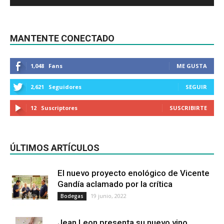
MANTENTE CONECTADO
1,048
Fans
ME GUSTA
2,621
Seguidores
SEGUIR
12
Suscriptores
SUSCRIBIRTE
ÚLTIMOS ARTÍCULOS
El nuevo proyecto enológico de Vicente
Gandía aclamado por la crítica
19 junio, 2022
Bodegas
Jean Leon presenta su nuevo vino