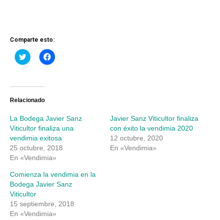
Comparte esto:
Haz
Haz
clic
clic
para
para
compartir
compartir
en
en
Twitter
Facebook
(Se
(Se
abre
abre
Relacionado
en
en
una
una
La Bodega Javier Sanz
Javier Sanz Viticultor finaliza
ventana
ventana
nueva)
nueva)
Viticultor finaliza una
con éxito la vendimia 2020
vendimia exitosa
12 octubre, 2020
25 octubre, 2018
En «Vendimia»
En «Vendimia»
Comienza la vendimia en la
Bodega Javier Sanz
Viticultor
15 septiembre, 2018
En «Vendimia»