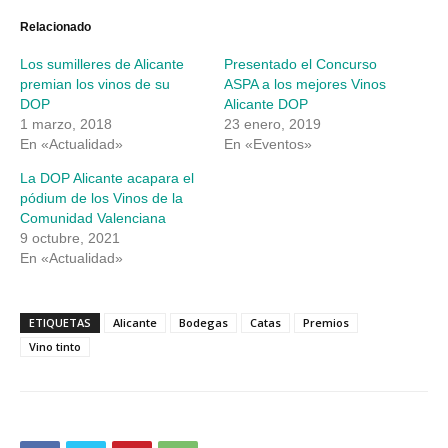
Twitter
Facebook
(Se
(Se
abre
abre
Relacionado
en
en
una
una
Los sumilleres de Alicante
Presentado el Concurso
ventana
ventana
nueva)
nueva)
premian los vinos de su
ASPA a los mejores Vinos
DOP
Alicante DOP
1 marzo, 2018
23 enero, 2019
En «Actualidad»
En «Eventos»
La DOP Alicante acapara el
pódium de los Vinos de la
Comunidad Valenciana
9 octubre, 2021
En «Actualidad»
ETIQUETAS
Alicante
Bodegas
Catas
Premios
Vino tinto