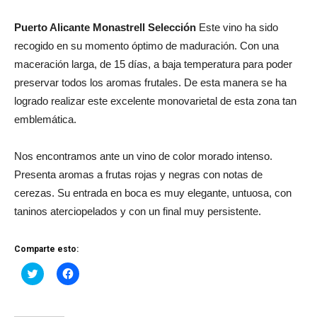
Puerto Alicante Monastrell Selección
Este vino ha sido
recogido en su momento óptimo de maduración. Con una
maceración larga, de 15 días, a baja temperatura para poder
preservar todos los aromas frutales. De esta manera se ha
logrado realizar este excelente monovarietal de esta zona tan
emblemática.
Nos encontramos ante un vino de color morado intenso.
Presenta aromas a frutas rojas y negras con notas de
cerezas. Su entrada en boca es muy elegante, untuosa, con
taninos aterciopelados y con un final muy persistente.
Comparte esto:
Haz
Haz
clic
clic
para
para
compartir
compartir
en
en