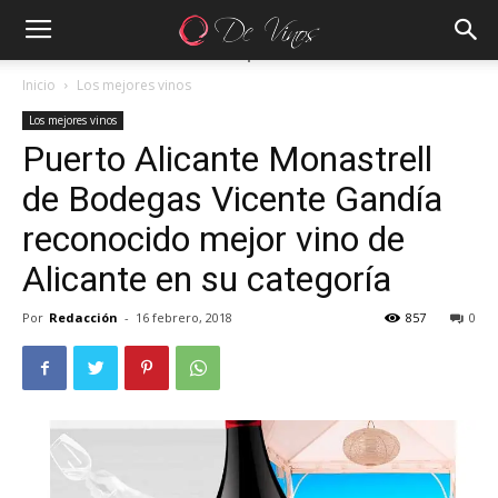
Inicio
Los mejores vinos
Los mejores vinos
Puerto Alicante Monastrell
de Bodegas Vicente Gandía
reconocido mejor vino de
Alicante en su categoría
Por
Redacción
-
16 febrero, 2018
857
0