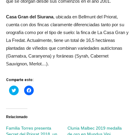
que se otorgan desde sus comienzos en el año 2001.
Casa Gran del Siurana
, ubicada en Bellmunt del Priorat,
cuenta con dos fincas claramente diferenciadas tanto por su
orografía como por el tipo de suelo: la finca de La Casa Gran y
La Fredat. Actualmente, tiene un total de 16,5 hectáreas
plantadas de viñedos que combinan variedades autóctonas
(Garnatxa, Caranyena) y foráneas (Syrah, Cabernet
Sauvignon, Merlot…).
Comparte esto:
Haz
Haz
clic
clic
para
para
compartir
compartir
en
en
Twitter
Facebook
(Se
(Se
abre
abre
Relacionado
en
en
una
una
Familia Torres presenta
Clunia Malbec 2019 medalla
ventana
ventana
nueva)
nueva)
Secret del Priorat 2018, un
de oro en Mundus Vini