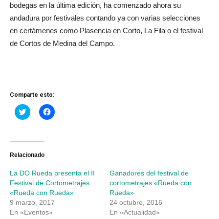
bodegas en la última edición, ha comenzado ahora su
andadura por festivales contando ya con varias selecciones
en certámenes como Plasencia en Corto, La Fila o el festival
de Cortos de Medina del Campo.
Comparte esto:
Haz
Haz
clic
clic
para
para
compartir
compartir
en
en
Twitter
Facebook
(Se
(Se
abre
abre
Relacionado
en
en
una
una
La DO Rueda presenta el II
Ganadores del festival de
ventana
ventana
nueva)
nueva)
Festival de Cortometrajes
cortometrajes «Rueda con
«Rueda con Rueda»
Rueda»
9 marzo, 2017
24 octubre, 2016
En «Eventos»
En «Actualidad»