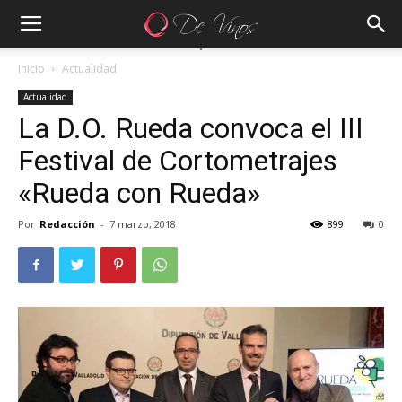
Inicio
Actualidad
Actualidad
La D.O. Rueda convoca el III
Festival de Cortometrajes
«Rueda con Rueda»
Por
Redacción
-
7 marzo, 2018
899
0