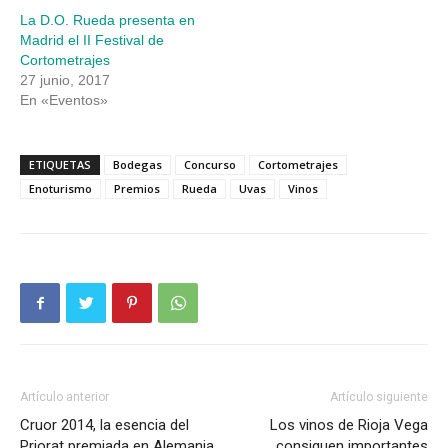
La D.O. Rueda presenta en
Madrid el II Festival de
Cortometrajes
27 junio, 2017
En «Eventos»
ETIQUETAS
Bodegas
Concurso
Cortometrajes
Enoturismo
Premios
Rueda
Uvas
Vinos
Artículo anterior
Artículo siguiente
Cruor 2014, la esencia del
Los vinos de Rioja Vega
Priorat premiada en Alemania
consiguen importantes