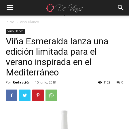
Inicio
Vino Blanco
Vino Blanco
Viña Esmeralda lanza una
edición limitada para el
verano inspirada en el
Mediterráneo
Por
Redacción
-
15 junio, 2018
1102
0