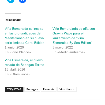
clic
clic
para
para
compartir
compartir
en
en
Twitter
Facebook
(Se
(Se
abre
abre
Relacionado
en
en
una
una
Viña Esmeralda se inspira
Viña Esmeralada se alía con
ventana
ventana
nueva)
nueva)
en las profundidades del
Gravity Wave para el
Mediterráneo en su nueva
lanzamiento de “Viña
serie limitada Coral Edition
Esmeralda By Sea Edition”
1 junio, 2020
3 mayo, 2022
En «Vino Blanco»
En «Medio ambiente»
Viña Esmeralda, el nuevo
rosado de Bodegas Torres
13 abril, 2016
En «Otros vinos»
ETIQUETAS
Bodegas
Penedés
Vino blanco