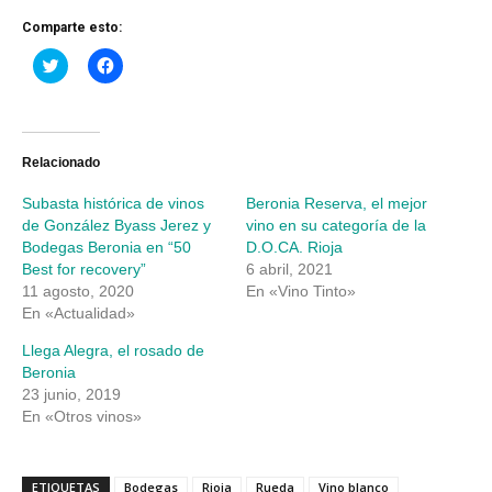
Comparte esto:
Haz
Haz
clic
clic
para
para
compartir
compartir
en
en
Twitter
Facebook
(Se
(Se
abre
abre
Relacionado
en
en
una
una
Subasta histórica de vinos
Beronia Reserva, el mejor
ventana
ventana
nueva)
nueva)
de González Byass Jerez y
vino en su categoría de la
Bodegas Beronia en “50
D.O.CA. Rioja
Best for recovery”
6 abril, 2021
11 agosto, 2020
En «Vino Tinto»
En «Actualidad»
Llega Alegra, el rosado de
Beronia
23 junio, 2019
En «Otros vinos»
ETIQUETAS
Bodegas
Rioja
Rueda
Vino blanco