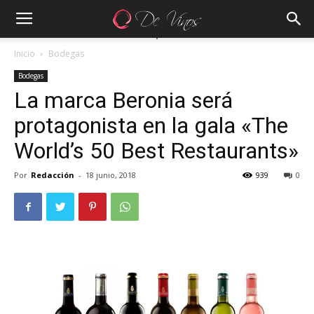
Inicio
Bodegas
Bodegas
La marca Beronia será
protagonista en la gala «The
World’s 50 Best Restaurants»
Por
Redacción
-
18 junio, 2018
939
0