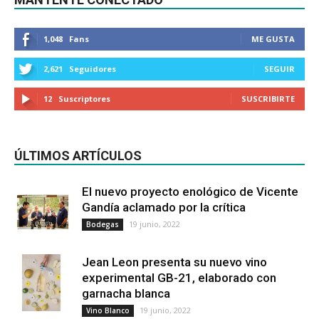
1,048
Fans
ME GUSTA
2,621
Seguidores
SEGUIR
12
Suscriptores
SUSCRIBIRTE
ÚLTIMOS ARTÍCULOS
El nuevo proyecto enológico de Vicente
Gandía aclamado por la crítica
19 junio, 2022
Bodegas
Jean Leon presenta su nuevo vino
experimental GB-21, elaborado con
garnacha blanca
19 junio, 2022
Vino Blanco