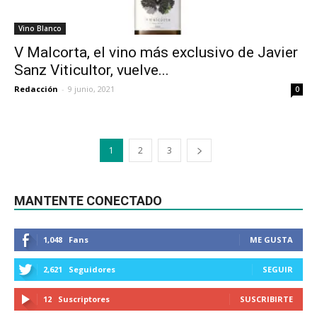
Vino Blanco
V Malcorta, el vino más exclusivo de Javier
Sanz Viticultor, vuelve...
Redacción
-
9 junio, 2021
0
1
2
3
MANTENTE CONECTADO
1,048
Fans
ME GUSTA
2,621
Seguidores
SEGUIR
12
Suscriptores
SUSCRIBIRTE