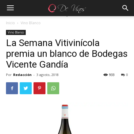
Inicio
Vino Blanco
Vino Blanco
La Semana Vitivinícola
premia un blanco de Bodegas
Vicente Gandía
Por
Redacción
-
3 agosto, 2018
933
0