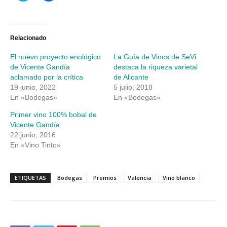
para
para
compartir
compartir
en
en
Twitter
Facebook
(Se
(Se
abre
abre
Relacionado
en
en
una
una
El nuevo proyecto enológico
La Guía de Vinos de SeVi
ventana
ventana
nueva)
nueva)
de Vicente Gandía
destaca la riqueza varietal
aclamado por la crítica
de Alicante
19 junio, 2022
5 julio, 2018
En «Bodegas»
En «Bodegas»
Primer vino 100% bobal de
Vicente Gandía
22 junio, 2016
En «Vino Tinto»
ETIQUETAS
Bodegas
Premios
Valencia
Vino blanco