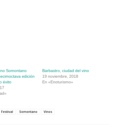
Vino Somontano
Barbastro, ciudad del vino
decimoctava edición
19 noviembre, 2018
 éxito
En «Enoturismo»
017
dad»
Festival
Somontano
Vinos