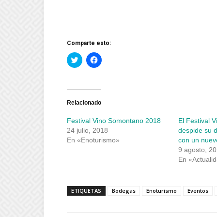
Comparte esto:
Haz
Haz
clic
clic
para
para
compartir
compartir
en
en
Twitter
Facebook
(Se
(Se
abre
abre
Relacionado
en
en
una
una
Festival Vino Somontano 2018
El Festival 
ventana
ventana
nueva)
nueva)
24 julio, 2018
despide su 
En «Enoturismo»
con un nuevo
9 agosto, 2
En «Actuali
ETIQUETAS
Bodegas
Enoturismo
Eventos