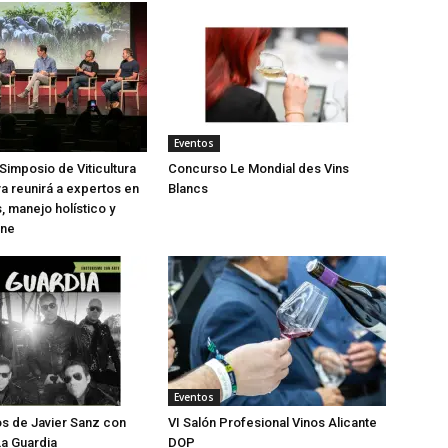
Eventos
Simposio de Viticultura
Concurso Le Mondial des Vins
a reunirá a expertos en
Blancs
, manejo holístico y
ine
Eventos
os de Javier Sanz con
VI Salón Profesional Vinos Alicante
a Guardia
DOP