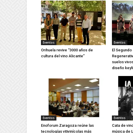
Eventos
Eventos
Orihuela revive “3000 años de
El Segundo 
cultura del vino Alicante”
Regenerativ
suelos vivos
diseño keyl
Eventos
Eventos
Enoforum Zaragoza reúne las
Cata de vin
tecnologías vitivinícolas más
música de L