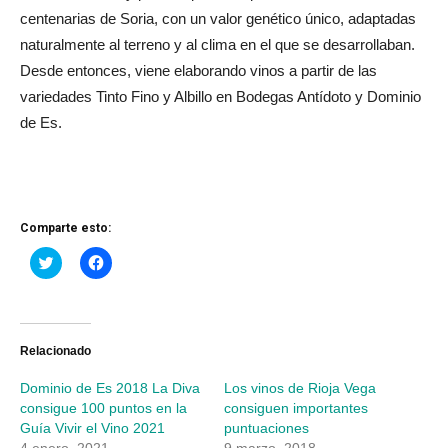
centenarias de Soria, con un valor genético único, adaptadas
naturalmente al terreno y al clima en el que se desarrollaban.
Desde entonces, viene elaborando vinos a partir de las
variedades Tinto Fino y Albillo en Bodegas Antídoto y Dominio
de Es.
Comparte esto:
Haz
Haz
clic
clic
para
para
compartir
compartir
en
en
Twitter
Facebook
(Se
(Se
abre
abre
Relacionado
en
en
una
una
Dominio de Es 2018 La Diva
Los vinos de Rioja Vega
ventana
ventana
nueva)
nueva)
consigue 100 puntos en la
consiguen importantes
Guía Vivir el Vino 2021
puntuaciones