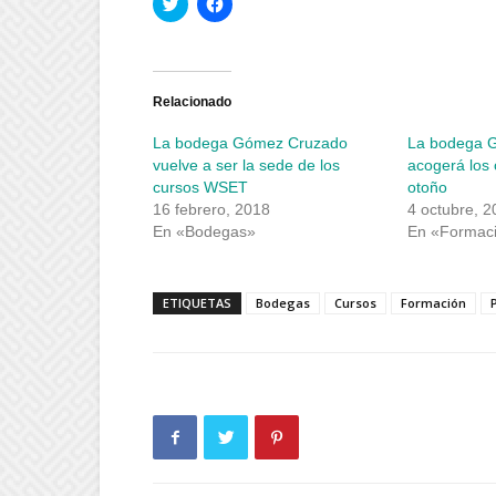
Haz
Haz
clic
clic
para
para
compartir
compartir
en
en
Twitter
Facebook
(Se
(Se
abre
abre
Relacionado
en
en
una
una
La bodega Gómez Cruzado
La bodega 
ventana
ventana
nueva)
nueva)
vuelve a ser la sede de los
acogerá los
cursos WSET
otoño
16 febrero, 2018
4 octubre, 2
En «Bodegas»
En «Formac
ETIQUETAS
Bodegas
Cursos
Formación