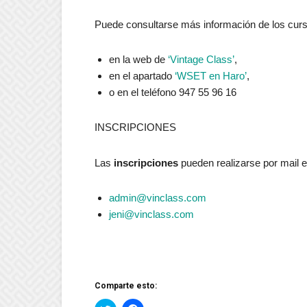
Puede consultarse más información de los cur
en la web de
‘Vintage Class’
,
en el apartado
‘WSET en Haro’
,
o en el teléfono 947 55 96 16
INSCRIPCIONES
Las
inscripciones
pueden realizarse por mail e
admin@vinclass.com
jeni@vinclass.com
Comparte esto: