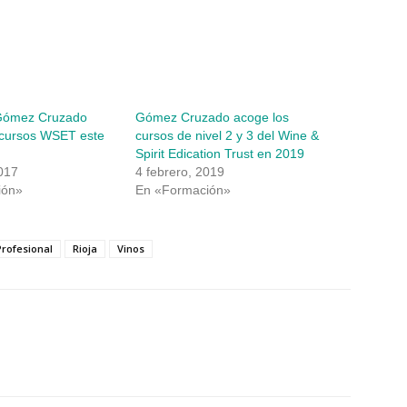
Gómez Cruzado
Gómez Cruzado acoge los
 cursos WSET este
cursos de nivel 2 y 3 del Wine &
Spirit Edication Trust en 2019
017
4 febrero, 2019
ión»
En «Formación»
Profesional
Rioja
Vinos