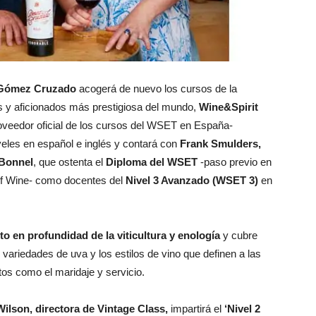
o Gómez Cruzado
acogerá de nuevo los cursos de la
es y aficionados más prestigiosa del mundo,
Wine&Spirit
oveedor oficial de los cursos del WSET en España-
veles en español e inglés y contará con
Frank Smulders,
Bonnel
, que ostenta el
Diploma del WSET
-paso previo en
 of Wine- como docentes del
Nivel 3 Avanzado (WSET 3)
en
 en profundidad de la viticultura y enología
y cubre
s variedades de uva y los estilos de vino que definen a las
tos como el maridaje y servicio.
ilson, directora de Vintage Class,
impartirá el
‘Nivel 2