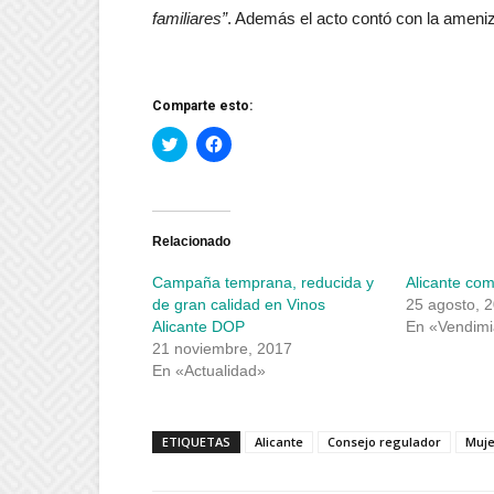
familiares”
. Además el acto contó con la ameni
Comparte esto:
Haz
Haz
clic
clic
para
para
compartir
compartir
en
en
Twitter
Facebook
(Se
(Se
abre
abre
Relacionado
en
en
una
una
Campaña temprana, reducida y
Alicante com
ventana
ventana
nueva)
nueva)
de gran calidad en Vinos
25 agosto, 
Alicante DOP
En «Vendim
21 noviembre, 2017
En «Actualidad»
ETIQUETAS
Alicante
Consejo regulador
Muje