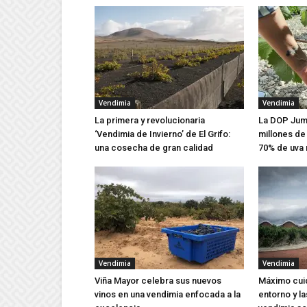
Vendimia
Vendimia
La primera y revolucionaria
La DOP Jumi
‘Vendimia de Invierno’ de El Grifo:
millones de 
una cosecha de gran calidad
70% de uva 
Vendimia
Vendimia
Viña Mayor celebra sus nuevos
Máximo cuid
vinos en una vendimia enfocada a la
entorno y la