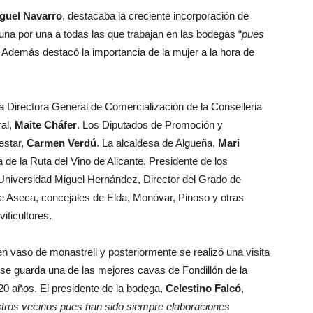
guel Navarro
, destacaba la creciente incorporación de
 una por una a todas las que trabajan en las bodegas “
pues
. Además destacó la importancia de la mujer a la hora de
la Directora General de Comercialización de la Conselleria
ral,
Maite Cháfer
. Los Diputados de Promoción y
estar,
Carmen Verdú
. La alcaldesa de Algueña,
Mari
a de la Ruta del Vino de Alicante, Presidente de los
a Universidad Miguel Hernández, Director del Grado de
 Aseca, concejales de Elda, Monóvar, Pinoso y otras
iticultores.
en vaso de monastrell y posteriormente se realizó una visita
se guarda una de las mejores cavas de Fondillón de la
20 años. El presidente de la bodega,
Celestino Falcó
,
stros vecinos pues han sido siempre elaboraciones