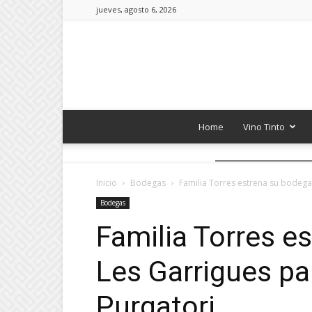
jueves, agosto 6, 2026
Home
Vino Tinto
Inicio
Bodegas
Familia Torres estrena su bodega 
Bodegas
Familia Torres e
Les Garrigues par
Purgatori