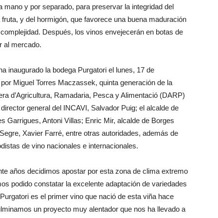
mano y por separado, para preservar la integridad del
la fruta, y del hormigón, que favorece una buena maduración
or complejidad. Después, los vinos envejecerán en botas de
r al mercado.
 ha inaugurado la bodega Purgatori el lunes, 17 de
 por Miguel Torres Maczassek, quinta generación de la
llera d’Agricultura, Ramadaria, Pesca y Alimentació (DARP)
 director general del INCAVI, Salvador Puig; el alcalde de
 Garrigues, Antoni Villas; Enric Mir, alcalde de Borges
 Segre, Xavier Farré, entre otras autoridades, además de
distas de vino nacionales e internacionales.
nte años decidimos apostar por esta zona de clima extremo
mos podido constatar la excelente adaptación de variedades
Purgatori es el primer vino que nació de esta viña hace
culminamos un proyecto muy alentador que nos ha llevado a