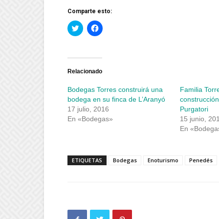
Comparte esto:
Haz
Haz
clic
clic
para
para
compartir
compartir
en
en
Twitter
Facebook
(Se
(Se
abre
abre
Relacionado
en
en
una
una
Bodegas Torres construirá una
Familia Torre
ventana
ventana
nueva)
nueva)
bodega en su finca de L’Aranyó
construcción
17 julio, 2016
Purgatori
En «Bodegas»
15 junio, 20
En «Bodega
ETIQUETAS
Bodegas
Enoturismo
Penedés