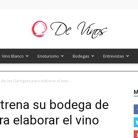
Vino Blanco
Enoturismo
Bodegas
Entrevistas
De
de Les Garrigues para elaborar el vino...
M
strena su bodega de
Vinos
a elaborar el vino