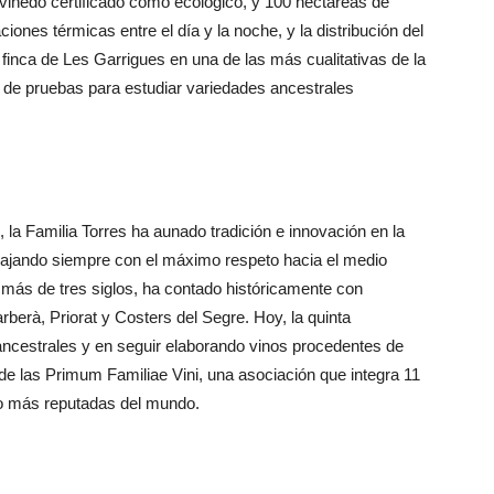
viñedo certificado como ecológico, y 100 hectáreas de
ciones térmicas entre el día y la noche, y la distribución del
 finca de Les Garrigues en una de las más cualitativas de la
de pruebas para estudiar variedades ancestrales
a Familia Torres ha aunado tradición e innovación en la
rabajando siempre con el máximo respeto hacia el medio
más de tres siglos, ha contado históricamente con
erà, Priorat y Costers del Segre. Hoy, la quinta
ancestrales y en seguir elaborando vinos procedentes de
de las Primum Familiae Vini, una asociación que integra 11
no más reputadas del mundo.