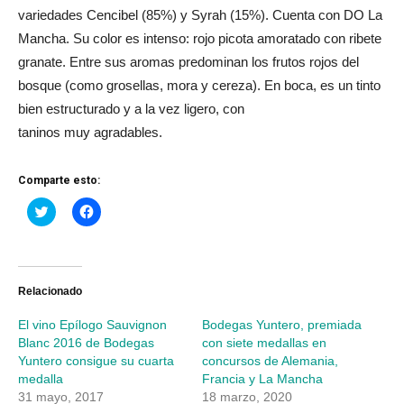
variedades Cencibel (85%) y Syrah (15%). Cuenta con DO La
Mancha. Su color es intenso: rojo picota amoratado con ribete
granate. Entre sus aromas predominan los frutos rojos del
bosque (como grosellas, mora y cereza). En boca, es un tinto
bien estructurado y a la vez ligero, con
taninos muy agradables.
Comparte esto:
Haz
Haz
clic
clic
para
para
compartir
compartir
en
en
Twitter
Facebook
(Se
(Se
abre
abre
Relacionado
en
en
una
una
El vino Epílogo Sauvignon
Bodegas Yuntero, premiada
ventana
ventana
nueva)
nueva)
Blanc 2016 de Bodegas
con siete medallas en
Yuntero consigue su cuarta
concursos de Alemania,
medalla
Francia y La Mancha
31 mayo, 2017
18 marzo, 2020