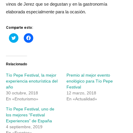
vinos de Jerez que se degustan y en la gastronomía
elaborada especialmente para la ocasión.
Comparte esto:
Haz
Haz
clic
clic
para
para
compartir
compartir
en
en
Twitter
Facebook
(Se
(Se
abre
abre
Relacionado
en
en
una
una
Tío Pepe Festival, la mejor
Premio al mejor evento
ventana
ventana
nueva)
nueva)
experiencia enoturística del
enológico para Tío Pepe
año
Festival
30 octubre, 2018
12 marzo, 2018
En «Enoturismo»
En «Actualidad»
Tío Pepe Festival, uno de
los mejores “Festival
Experiences” de España
4 septiembre, 2019
En «Eventos»