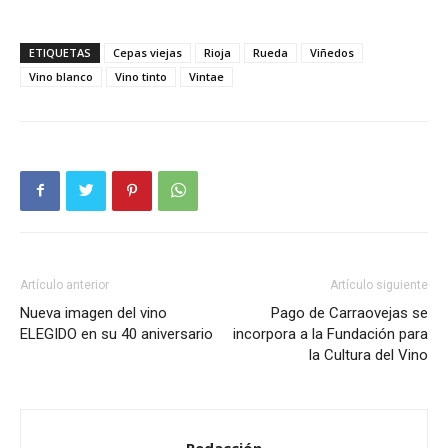
ETIQUETAS
Cepas viejas
Rioja
Rueda
Viñedos
Vino blanco
Vino tinto
Vintae
Artículo anterior
Artículo siguiente
Nueva imagen del vino
Pago de Carraovejas se
ELEGIDO en su 40 aniversario
incorpora a la Fundación para
la Cultura del Vino
Redacción