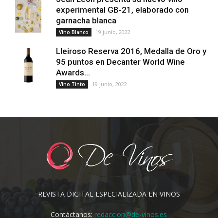
experimental GB-21, elaborado con
garnacha blanca
19 junio, 2022
Vino Blanco
Lleiroso Reserva 2016, Medalla de Oro y
95 puntos en Decanter World Wine
Awards...
19 junio, 2022
Vino Tinto
REVISTA DIGITAL ESPECIALIZADA EN VINOS
Contáctanos:
redaccion@de-vinos.es