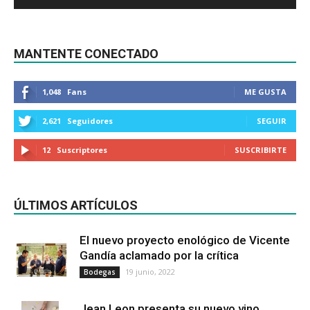
MANTENTE CONECTADO
1,048
Fans
ME GUSTA
2,621
Seguidores
SEGUIR
12
Suscriptores
SUSCRIBIRTE
ÚLTIMOS ARTÍCULOS
El nuevo proyecto enológico de Vicente
Gandía aclamado por la crítica
19 junio, 2022
Bodegas
Jean Leon presenta su nuevo vino