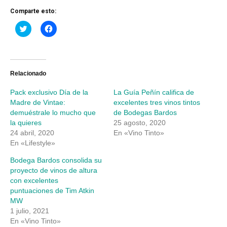
Comparte esto:
Haz
Haz
clic
clic
para
para
compartir
compartir
en
en
Twitter
Facebook
(Se
(Se
abre
abre
Relacionado
en
en
una
una
Pack exclusivo Día de la
La Guía Peñín califica de
ventana
ventana
nueva)
nueva)
Madre de Vintae:
excelentes tres vinos tintos
demuéstrale lo mucho que
de Bodegas Bardos
la quieres
25 agosto, 2020
24 abril, 2020
En «Vino Tinto»
En «Lifestyle»
Bodega Bardos consolida su
proyecto de vinos de altura
con excelentes
puntuaciones de Tim Atkin
MW
1 julio, 2021
En «Vino Tinto»