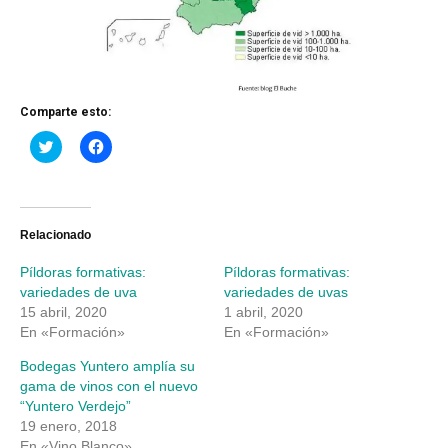
Comparte esto:
Haz
Haz
clic
clic
para
para
compartir
compartir
en
en
Twitter
Facebook
(Se
(Se
abre
abre
Relacionado
en
en
una
una
Píldoras formativas:
Píldoras formativas:
ventana
ventana
nueva)
nueva)
variedades de uva
variedades de uvas
15 abril, 2020
1 abril, 2020
En «Formación»
En «Formación»
Bodegas Yuntero amplía su
gama de vinos con el nuevo
“Yuntero Verdejo”
19 enero, 2018
En «Vino Blanco»