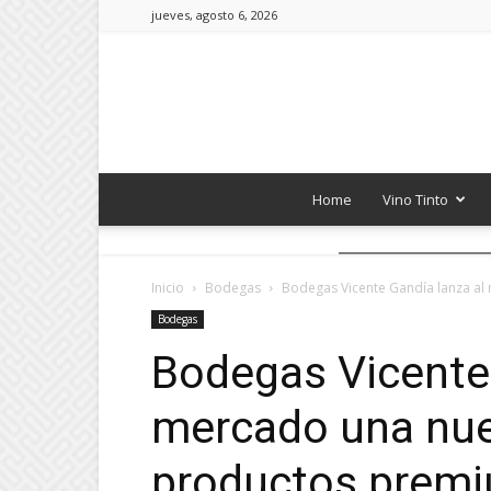
jueves, agosto 6, 2026
Home
Vino Tinto
Inicio
Bodegas
Bodegas Vicente Gandía lanza a
Bodegas
Bodegas Vicente 
mercado una nu
productos premi