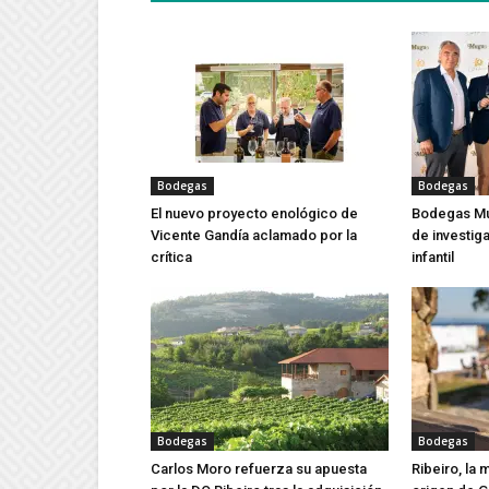
Bodegas
Bodegas
El nuevo proyecto enológico de
Bodegas Mu
Vicente Gandía aclamado por la
de investig
crítica
infantil
Bodegas
Bodegas
Carlos Moro refuerza su apuesta
Ribeiro, la