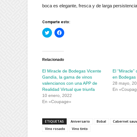
boca es elegante, fresca y de larga persistencia
Comparte esto:
Haz
Haz
clic
clic
para
para
compartir
compartir
en
en
Twitter
Facebook
(Se
(Se
abre
abre
Relacionado
en
en
una
una
El Miracle de Bodegas Vicente
El “Miracle” 
ventana
ventana
nueva)
nueva)
Gandía, la gama de vinos
en Bodegas 
valencianos con una APP de
28 mayo, 2
Realidad Virtual que triunfa
En «Coupag
10 enero, 2022
En «Coupage»
ETIQUETAS
Aniversario
Bobal
Cabernet sau
Vino rosado
Vino tinto