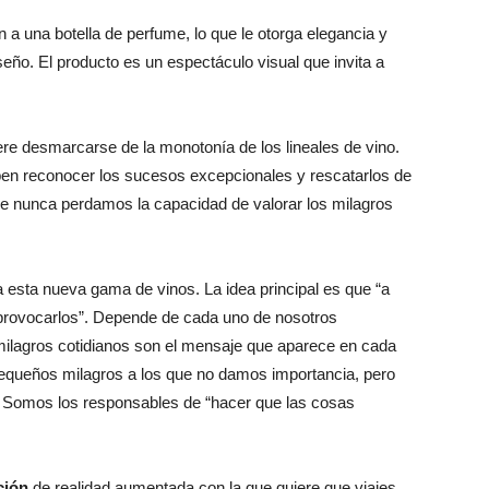
a una botella de perfume, lo que le otorga elegancia y
seño. El producto es un espectáculo visual que invita a
 desmarcarse de la monotonía de los lineales de vino.
en reconocer los sucesos excepcionales y rescatarlos de
que nunca perdamos la capacidad de valorar los milagros
a esta nueva gama de vinos. La idea principal es que “a
provocarlos”. Depende de cada uno de nosotros
 milagros cotidianos son el mensaje que aparece en cada
pequeños milagros a los que no damos importancia, pero
 Somos los responsables de “hacer que las cosas
ción
de realidad aumentada con la que quiere que viajes