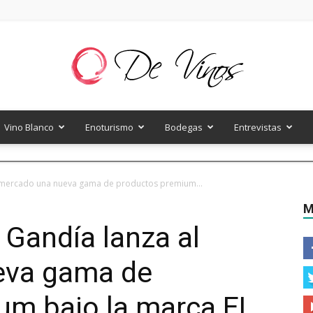
Vino Blanco
Enoturismo
Bodegas
Entrevistas
De
l mercado una nueva gama de productos premium...
M
Gandía lanza al
Vinos
eva gama de
um bajo la marca EL