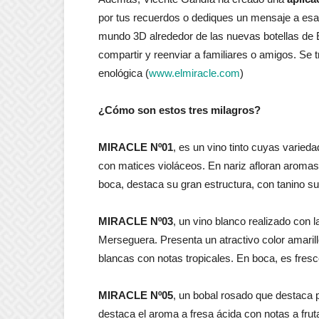
por tus recuerdos o dediques un mensaje a esa
mundo 3D alrededor de las nuevas botellas de
compartir y reenviar a familiares o amigos. Se t
enológica (
www.elmiracle.com
)
¿Cómo son estos tres milagros?
MIRACLE Nº01
, es un vino tinto cuyas varied
con matices violáceos. En nariz afloran aromas
boca, destaca su gran estructura, con tanino su
MIRACLE Nº03
, un vino blanco realizado con
Merseguera. Presenta un atractivo color amaril
blancas con notas tropicales. En boca, es fres
MIRACLE Nº05
, un bobal rosado que destaca p
destaca el aroma a fresa ácida con notas a frut