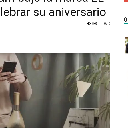
ebrar su aniversario
Ú
868
0