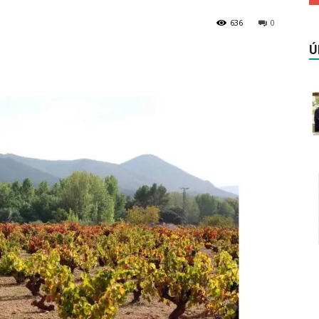
636
0
Ú