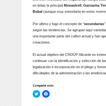
en tintas la principal
Monastrell, Garnacha Tin
Bobal
(aunque muy minoritaria en estos moment
Por último y bajo el concepto de “
secundarias
”
según las tendencias. Se agrupan aquí varieda
una importante parte del cultivo actual y han ap
creaciones.
El actual objetivo del CRDOP Alicante es exte
continuar con la identificación y selección de l
legalización e incorporación en el pliego y fomen
dificultades de la administración o las tendenc
Comparte esto:
Haz
Haz
clic
clic
para
para
compartir
compartir
en
en