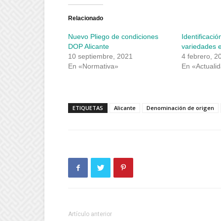
Twitter
Facebook
(Se
(Se
abre
abre
Relacionado
en
en
una
una
Nuevo Pliego de condiciones
Identificaci
ventana
ventana
nueva)
nueva)
DOP Alicante
variedades e
10 septiembre, 2021
4 febrero, 2
En «Normativa»
En «Actuali
ETIQUETAS
Alicante
Denominación de origen
Artículo anterior