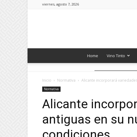
viernes, agosto 7, 2026
Home
Vino Tinto
Inicio
Normativa
Alicante incorporará variedade
Normativa
Alicante incorpo
antiguas en su n
condiciones