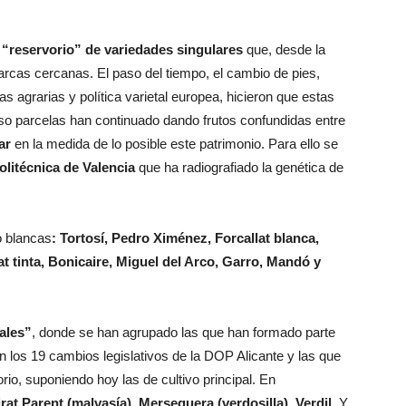
n
“reservorio” de variedades singulares
que, desde la
marcas cercanas. El paso del tiempo, el cambio de pies,
s agrarias y política varietal europea, hicieron que estas
so parcelas han continuado dando frutos confundidas entre
zar
en la medida de lo posible este patrimonio. Para ello se
olitécnica de Valencia
que ha radiografiado la genética de
o blancas
: Tortosí, Pedro Ximénez, Forcallat
blanca,
lat tinta, Bonicaire, Miguel del Arco, Garro, Mandó y
ales”
, donde se han agrupado las que han formado parte
en los 19 cambios legislativos de la DOP Alicante y las que
orio, suponiendo hoy las de cultivo principal. En
irat Parent (malvasía), Merseguera (verdosilla), Verdil.
Y