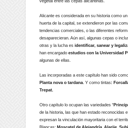
vegetal entre las cepas alicantinas.
Alicante es considerada en su historia como u
huerta de la capital, se extendieron por las co
tendencias comerciales, o las diferentes reforma
desaparecieran. Aún así, algunas cepas o inclu
otras y la lucha es
identificar, sanear y legali
han encargado
estudios con la Universidad P
algunas de ellas.
Las incorporadas a este capítulo han sido com
Planta nova o tardana
. Y como tintas
: Forcal
Trepat.
Otro capítulo lo ocupan las variedades “
Princip
de la historia, las que han estado reconocidas 
expresan la vinculación mayoritaria con el territ
Blancas:
Moscatel de Alejandría, Alarije, Sub