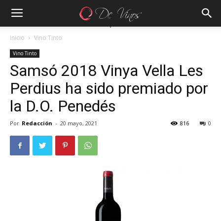
Inicio
Vino Tinto
Vino Tinto
Samsó 2018 Vinya Vella Les
Perdius ha sido premiado por
la D.O. Penedés
Por
Redacción
-
20 mayo, 2021
816
0