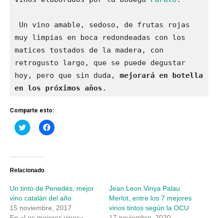
 Un vino amable, sedoso, de frutas rojas 
muy limpias en boca redondeadas con los 
matices tostados de la madera, con 
retrogusto largo, que se puede degustar 
hoy, pero que sin duda, 
mejorará en botella 
en los próximos años
.
Comparte esto:
Haz
Haz
clic
clic
para
para
compartir
compartir
en
en
Twitter
Facebook
(Se
(Se
abre
abre
Relacionado
en
en
una
una
Un tinto de Penedés, mejor
Jean Leon Vinya Palau
ventana
ventana
nueva)
nueva)
vino catalán del año
Merlot, entre los 7 mejores
15 noviembre, 2017
vinos tintos según la OCU
En «Los mejores vinos»
17 noviembre, 2020