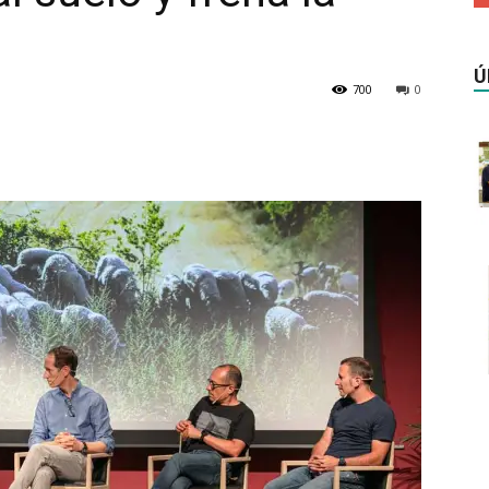
Ú
700
0