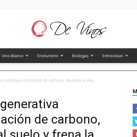
Vino Blanco
Enoturismo
Bodegas
Entrevistas
De
a contribuye a la fijación de carbono, devuelve la vida...
M
egenerativa
Vinos
ijación de carbono,
l suelo y frena la