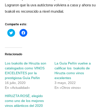
Lograron que la uva autóctona volviera a casa y ahora su
txakoli es reconocido a nivel mundial.
Comparte esto:
Haz
Haz
clic
clic
para
para
compartir
compartir
en
en
Twitter
Facebook
(Se
(Se
abre
abre
Relacionado
en
en
una
una
Los txakolis de Hiruzta son
La Guía Peñín vuelve a
ventana
ventana
nueva)
nueva)
catalogados como VINOS
calificar los txakolis de
EXCELENTES por la
Hiruzta como vinos
prestigiosa Guía Peñin
excelentes
16 julio, 2020
3 mayo, 2022
En «Actualidad»
En «Otros vinos»
HIRUZTA ROSÉ, elegido
como uno de los mejores
vinos atlánticos del 2020