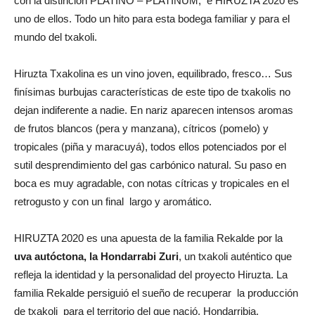
con la distinción PLATINO – PLATINUM, e HIRUZTA 2020 es
uno de ellos. Todo un hito para esta bodega familiar y para el
mundo del txakoli.
Hiruzta Txakolina es un vino joven, equilibrado, fresco… Sus
finísimas burbujas características de este tipo de txakolis no
dejan indiferente a nadie. En nariz aparecen intensos aromas
de frutos blancos (pera y manzana), cítricos (pomelo) y
tropicales (piña y maracuyá), todos ellos potenciados por el
sutil desprendimiento del gas carbónico natural. Su paso en
boca es muy agradable, con notas cítricas y tropicales en el
retrogusto y con un final largo y aromático.
HIRUZTA 2020 es una apuesta de la familia Rekalde por la
uva autóctona, la Hondarrabi Zuri
, un txakoli auténtico que
refleja la identidad y la personalidad del proyecto Hiruzta. La
familia Rekalde persiguió el sueño de recuperar la producción
de txakoli para el territorio del que nació, Hondarribia.