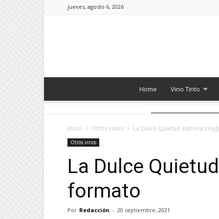
jueves, agosto 6, 2026
Home
Vino Tinto
Inicio
Otros vinos
La Dulce Quietud estrena imag
Otros vinos
La Dulce Quietud
formato
Por
Redacción
-
20 septiembre, 2021