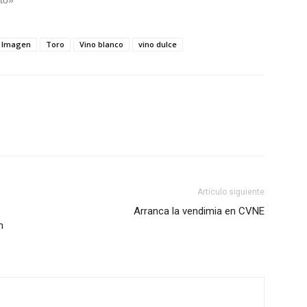
to»
Imagen
Toro
Vino blanco
vino dulce
Artículo siguiente
Arranca la vendimia en CVNE
n