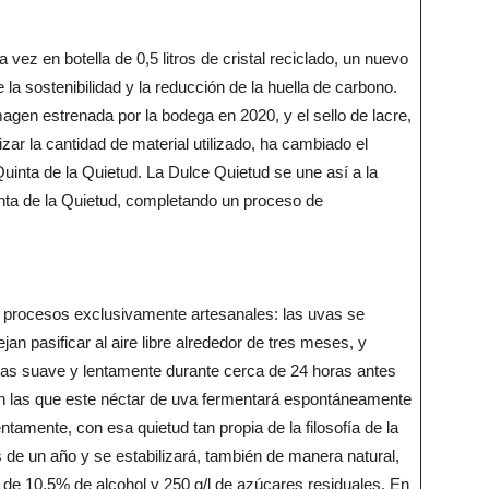
vez en botella de 0,5 litros de cristal reciclado, un nuevo
la sostenibilidad y la reducción de la huella de carbono.
agen estrenada por la bodega en 2020, y el sello de lacre,
r la cantidad de material utilizado, ha cambiado el
 Quinta de la Quietud. La Dulce Quietud se une así a la
uinta de la Quietud, completando un proceso de
 procesos exclusivamente artesanales: las uvas se
an pasificar al aire libre alrededor de tres meses, y
as suave y lentamente durante cerca de 24 horas antes
 en las que este néctar de uva fermentará espontáneamente
tamente, con esa quietud tan propia de la filosofía de la
de un año y se estabilizará, también de manera natural,
no de 10,5% de alcohol y 250 g/l de azúcares residuales. En