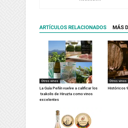
ARTÍCULOS RELACIONADOS
MÁS D
Otros vinos
Otros vinos
La Guía Peñín vuelve a calificar los
Históricos 9
txakolis de Hiruzta como vinos
excelentes