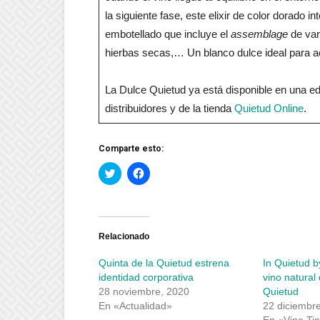
la siguiente fase, este elixir de color dorado
embotellado que incluye el
assemblage
de var
hierbas secas,… Un blanco dulce ideal para 
La Dulce Quietud ya está disponible en una edi
distribuidores y de la tienda
Quietud Online
.
Comparte esto:
Haz
Haz
clic
clic
para
para
compartir
compartir
en
en
Twitter
Facebook
(Se
(Se
abre
abre
Relacionado
en
en
una
una
Quinta de la Quietud estrena
In Quietud b
ventana
ventana
nueva)
nueva)
identidad corporativa
vino natural
28 noviembre, 2020
Quietud
En «Actualidad»
22 diciembr