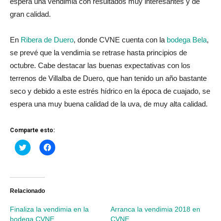
espera una vendimia con resultados muy interesantes y de
gran calidad.
En
Ribera de Duero
, donde CVNE cuenta con la
bodega Bela
,
se prevé que la vendimia se retrase hasta principios de
octubre. Cabe destacar las buenas expectativas con los
terrenos de Villalba de Duero, que han tenido un año bastante
seco y debido a este estrés hídrico en la época de cuajado, se
espera una muy buena calidad de la uva, de muy alta calidad.
Comparte esto:
Haz
Haz
clic
clic
para
para
compartir
compartir
en
en
Twitter
Facebook
(Se
(Se
abre
abre
Relacionado
en
en
una
una
Finaliza la vendimia en la
Arranca la vendimia 2018 en
ventana
ventana
nueva)
nueva)
bodega CVNE
CVNE