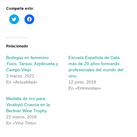
Comparte esto:
Haz
Haz
clic
clic
para
para
compartir
compartir
en
en
Twitter
Facebook
(Se
(Se
abre
abre
Relacionado
en
en
una
una
Bodegas en femenino:
Escuela Española de Cata,
ventana
ventana
nueva)
nueva)
Ysios, Tarsus, Azpilicueta y
más de 20 años formando
Campo Viejo
profesionales del mundo del
3 marzo, 2022
vino
En «Actualidad»
12 junio, 2018
En «Entrevistas»
Medalla de oro para
Vinalopó Crianza en la
Berliner Wine Trophy
22 marzo, 2018
En «Vino Tinto»