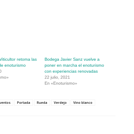
iticultor retoma las
Bodega Javier Sanz vuelve a
de enoturismo
poner en marcha el enoturismo
0
con experiencias renovadas
smo»
22 julio, 2021
En «Enoturismo»
ventos
Portada
Rueda
Verdejo
Vino blanco