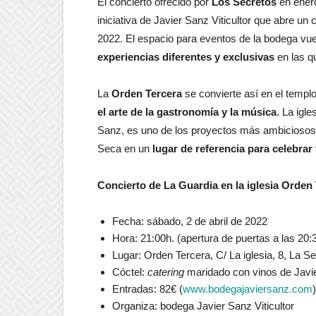
El concierto ofrecido por
Los Secretos
en ener
iniciativa de Javier Sanz Viticultor que abre un
2022. El espacio para eventos de la bodega vuelv
experiencias diferentes y exclusivas
en las q
La
Orden Tercera
se convierte así en el templo 
el arte de la gastronomía y la música
. La igle
Sanz, es uno de los proyectos más ambiciosos de 
Seca en un
lugar de referencia para celebrar
Concierto de La Guardia en la iglesia Orden 
Fecha: sábado, 2 de abril de 2022
Hora: 21:00h. (apertura de puertas a las 20:
Lugar: Orden Tercera, C/ La iglesia, 8, La Se
Cóctel:
catering
maridado con vinos de Javie
Entradas: 82€ (
www.bodegajaviersanz.com
)
Organiza: bodega Javier Sanz Viticultor