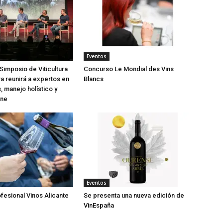
Eventos
Simposio de Viticultura
Concurso Le Mondial des Vins
a reunirá a expertos en
Blancs
, manejo holístico y
ine
Eventos
ofesional Vinos Alicante
Se presenta una nueva edición de
VinEspaña