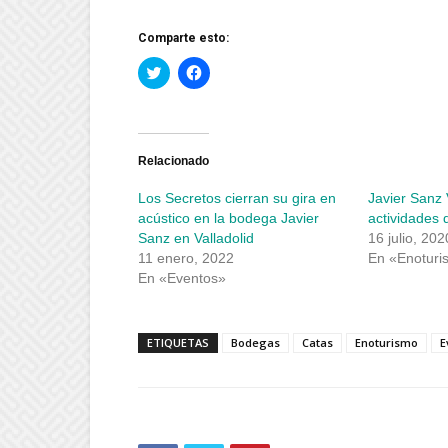
Comparte esto:
Haz
Haz
clic
clic
para
para
compartir
compartir
en
en
Twitter
Facebook
(Se
(Se
abre
abre
Relacionado
en
en
una
una
Los Secretos cierran su gira en
Javier Sanz V
ventana
ventana
nueva)
nueva)
acústico en la bodega Javier
actividades 
Sanz en Valladolid
16 julio, 202
11 enero, 2022
En «Enoturi
En «Eventos»
ETIQUETAS
Bodegas
Catas
Enoturismo
E