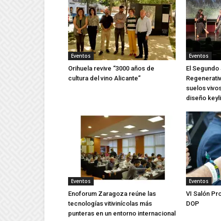
Eventos
Eventos
Orihuela revive “3000 años de
El Segundo 
cultura del vino Alicante”
Regenerativ
suelos vivos
diseño keyl
Eventos
Eventos
Enoforum Zaragoza reúne las
VI Salón Pr
tecnologías vitivinícolas más
DOP
punteras en un entorno internacional