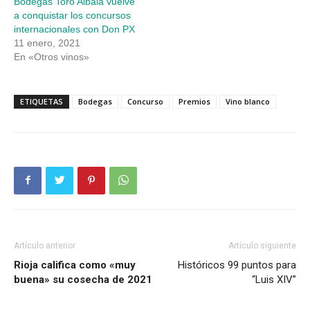
Bodegas Toro Albalá vuelve
a conquistar los concursos
internacionales con Don PX
11 enero, 2021
En «Otros vinos»
ETIQUETAS
Bodegas
Concurso
Premios
Vino blanco
Artículo anterior
Artículo siguiente
Rioja califica como «muy
Históricos 99 puntos para
buena» su cosecha de 2021
“Luis XIV”