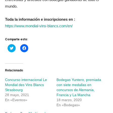
mundo.
Toda la información e inscripciones en :
https://www.mondial-vins-blancs.com/en/
Comparte esto:
Haz
Haz
clic
clic
para
para
compartir
compartir
en
en
Twitter
Facebook
(Se
(Se
abre
abre
Relacionado
en
en
una
una
Concurso internacional Le
Bodegas Yuntero, premiada
ventana
ventana
nueva)
nueva)
Mondial des Vins Blancs
con siete medallas en
Strasbourg
concursos de Alemania,
28 mayo, 2021
Francia y La Mancha
En «Eventos»
18 marzo, 2020
En «Bodegas»