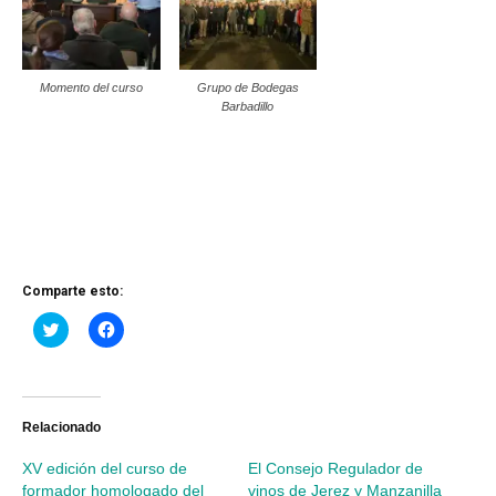
Momento del curso
Grupo de Bodegas
Barbadillo
Comparte esto:
Haz
Haz
clic
clic
para
para
compartir
compartir
en
en
Twitter
Facebook
(Se
(Se
abre
abre
Relacionado
en
en
una
una
XV edición del curso de
El Consejo Regulador de
ventana
ventana
nueva)
nueva)
formador homologado del
vinos de Jerez y Manzanilla