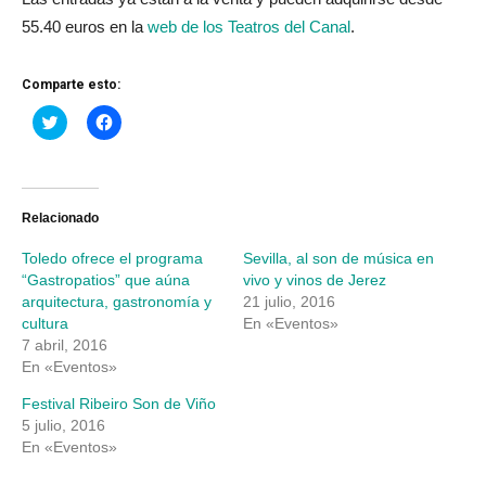
55.40 euros en la
web de los Teatros del Canal
.
Comparte esto:
Haz
Haz
clic
clic
para
para
compartir
compartir
en
en
Twitter
Facebook
(Se
(Se
abre
abre
Relacionado
en
en
una
una
Toledo ofrece el programa
Sevilla, al son de música en
ventana
ventana
nueva)
nueva)
“Gastropatios” que aúna
vivo y vinos de Jerez
arquitectura, gastronomía y
21 julio, 2016
cultura
En «Eventos»
7 abril, 2016
En «Eventos»
Festival Ribeiro Son de Viño
5 julio, 2016
En «Eventos»