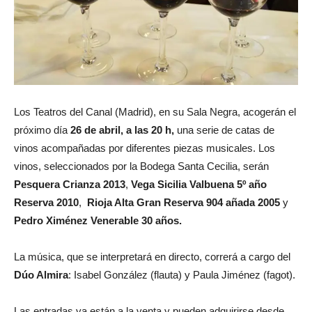
Los Teatros del Canal (Madrid), en su Sala Negra, acogerán el
próximo día
26 de abril, a las 20 h,
una serie de catas de
vinos acompañadas por diferentes piezas musicales. Los
vinos, seleccionados por la Bodega Santa Cecilia, serán
Pesquera Crianza 2013
,
Vega Sicilia Valbuena 5º año
Reserva 2010
,
Rioja Alta Gran Reserva 904 añada 2005
y
Pedro Ximénez Venerable 30 años.
La música, que se interpretará en directo, correrá a cargo del
Dúo Almira
: Isabel González (flauta) y Paula Jiménez (fagot).
Las entradas ya están a la venta y pueden adquirirse desde