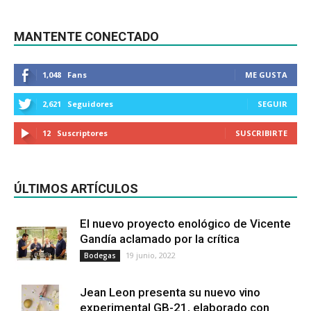
MANTENTE CONECTADO
1,048
Fans
ME GUSTA
2,621
Seguidores
SEGUIR
12
Suscriptores
SUSCRIBIRTE
ÚLTIMOS ARTÍCULOS
El nuevo proyecto enológico de Vicente
Gandía aclamado por la crítica
19 junio, 2022
Bodegas
Jean Leon presenta su nuevo vino
experimental GB-21, elaborado con