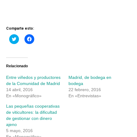
Comparte esto:
Haz
Haz
clic
clic
para
para
compartir
compartir
en
en
Twitter
Facebook
(Se
(Se
abre
abre
Relacionado
en
en
una
una
Entre viñedos y productores
Madrid, de bodega en
ventana
ventana
nueva)
nueva)
de la Comunidad de Madrid
bodega
14 abril, 2016
22 febrero, 2016
En «Monográfico»
En «Entrevistas»
Las pequeñas cooperativas
de viticultores: la dificultad
de gestionar con dinero
ajeno
5 mayo, 2016
En «Monográfico»