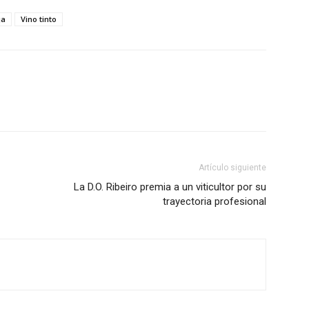
ja
Vino tinto
Artículo siguiente
La D.O. Ribeiro premia a un viticultor por su
trayectoria profesional