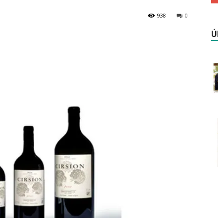
938
0
Ú