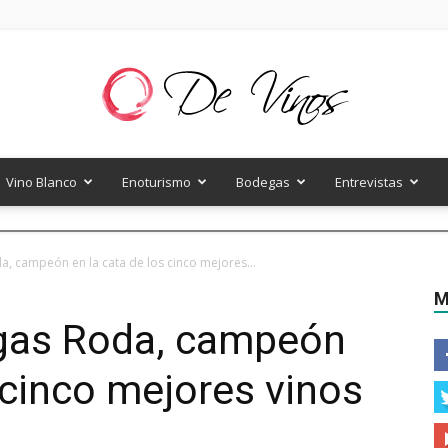
Vino Blanco
Enoturismo
Bodegas
Entrevistas
De
a, campeón en la cata de los cinco mejores...
M
egas Roda, campeón
Vinos
 cinco mejores vinos