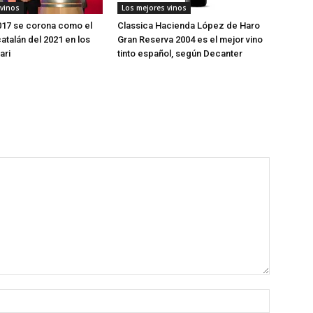
 vinos
Los mejores vinos
017 se corona como el
Classica Hacienda López de Haro
atalán del 2021 en los
Gran Reserva 2004 es el mejor vino
ari
tinto español, según Decanter