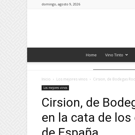
domingo, agosto 9, 2026
Home
Vino Tinto
Inicio
Los mejores vinos
Cirsion, de Bodegas Rod
Los mejores vinos
Cirsion, de Bod
en la cata de los
de España