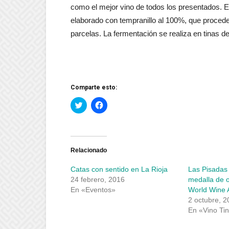
como el mejor vino de todos los presentados. E
elaborado con tempranillo al 100%, que procede
parcelas. La fermentación se realiza en tinas de
Comparte esto:
Haz
Haz
clic
clic
para
para
compartir
compartir
en
en
Twitter
Facebook
(Se
(Se
abre
abre
Relacionado
en
en
una
una
Catas con sentido en La Rioja
Las Pisadas
ventana
ventana
nueva)
nueva)
24 febrero, 2016
medalla de o
En «Eventos»
World Wine 
2 octubre, 2
En «Vino Tin