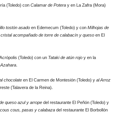
ría (Toledo) con
Calamar de Potera
y en La Zafra (Mora)
llo tostón asado
en Edemecum (Toledo) y con
Milhojas de
 cristal acompañado de torre de calabacín y queso
en El
 Acrópolis (Toledo) con un
Tataki de atún rojo
y en la
o Azahara
.
 al chocolate
en El Carmen de Montesión (Toledo) y
al Arroz
reste (Talavera de la Reina).
de queso azul y arrope
del restaurante El Peñón (Toledo) y
n cous cous, pasas y calabaza
del restaurante El Borbollón