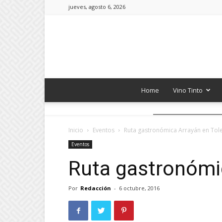
jueves, agosto 6, 2026
Home
Vino Tinto
Inicio
Eventos
Ruta gastronómica Arrayán en Tol
Eventos
Ruta gastronómi
Por
Redacción
-
6 octubre, 2016