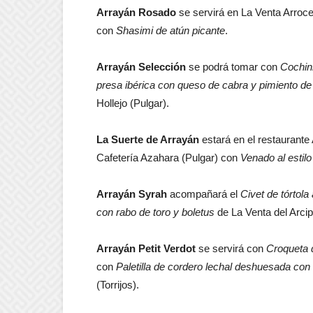
Arrayán Rosado
se servirá en La Venta Arroce
con
Shasimi de atún picante
.
Arrayán Selección
se podrá tomar con
Cochini
presa ibérica con queso de cabra y pimiento de
Hollejo (Pulgar).
La Suerte de Arrayán
estará en el restaurante
Cafetería Azahara (Pulgar) con
Venado al estil
Arrayán Syrah
acompañará el
Civet de tórtola
con rabo de toro y boletus
de La Venta del Arcip
Arrayán Petit Verdot
se servirá con
Croqueta 
con
Paletilla de cordero lechal deshuesada co
(Torrijos).