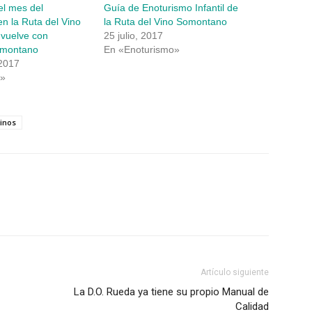
el mes del
Guía de Enoturismo Infantil de
n la Ruta del Vino
la Ruta del Vino Somontano
vuelve con
25 julio, 2017
montano
En «Enoturismo»
 2017
s»
inos
Artículo siguiente
La D.O. Rueda ya tiene su propio Manual de
Calidad