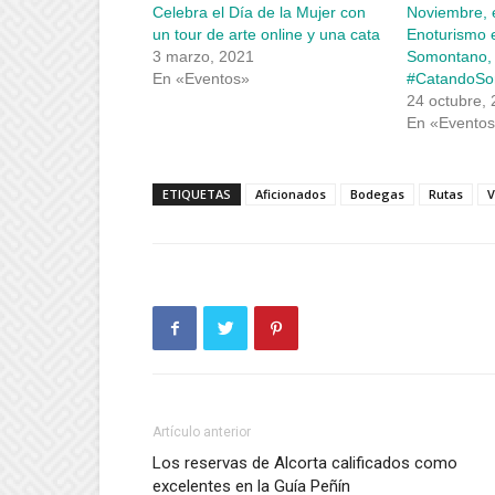
una
una
Celebra el Día de la Mujer con
Noviembre, 
ventana
ventana
nueva)
nueva)
un tour de arte online y una cata
Enoturismo e
3 marzo, 2021
Somontano, 
En «Eventos»
#CatandoSo
24 octubre,
En «Evento
ETIQUETAS
Aficionados
Bodegas
Rutas
V
Artículo anterior
Los reservas de Alcorta calificados como
excelentes en la Guía Peñín