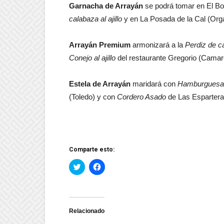
Garnacha de Arrayán
se podrá tomar en El Bo
calabaza al ajillo
y en La Posada de la Cal (Or
Arrayán Premium
armonizará a la
Perdiz de 
Conejo al ajillo
del restaurante Gregorio (Camar
Estela de Arrayán
maridará con
Hamburguesa d
(Toledo) y con
Cordero Asado
de Las Espartera
Comparte esto:
Haz
Haz
clic
clic
para
para
compartir
compartir
en
en
Twitter
Facebook
(Se
(Se
abre
abre
Relacionado
en
en