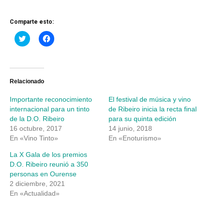
Comparte esto:
Haz
Haz
clic
clic
para
para
compartir
compartir
en
en
Twitter
Facebook
(Se
(Se
abre
abre
Relacionado
en
en
una
una
Importante reconocimiento
El festival de música y vino
ventana
ventana
nueva)
nueva)
internacional para un tinto
de Ribeiro inicia la recta final
de la D.O. Ribeiro
para su quinta edición
16 octubre, 2017
14 junio, 2018
En «Vino Tinto»
En «Enoturismo»
La X Gala de los premios
D.O. Ribeiro reunió a 350
personas en Ourense
2 diciembre, 2021
En «Actualidad»