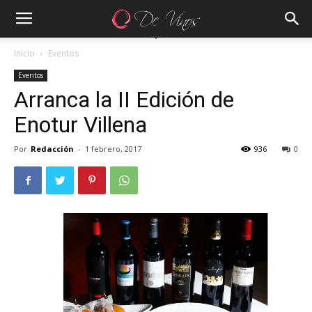
Inicio
Eventos
Eventos
Arranca la II Edición de
Enotur Villena
Por
Redacción
-
1 febrero, 2017
936
0