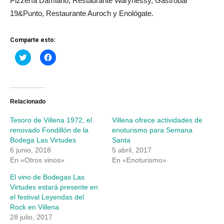
Pizzería Damiano, Restaurante Warynessy, Gastrobar
19&Punto, Restaurante Auroch y Enológate.
Comparte esto:
Haz
Haz
clic
clic
para
para
compartir
compartir
en
en
Twitter
Facebook
(Se
(Se
abre
abre
Relacionado
en
en
una
una
Tesoro de Villena 1972, el
Villena ofrece actividades de
ventana
ventana
nueva)
nueva)
renovado Fondillón de la
enoturismo para Semana
Bodega Las Virtudes
Santa
6 junio, 2018
5 abril, 2017
En «Otros vinos»
En «Enoturismo»
El vino de Bodegas Las
Virtudes estará presente en
el festival Leyendas del
Rock en Villena
28 julio, 2017