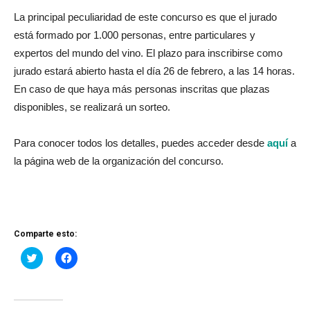
La principal peculiaridad de este concurso es que el jurado
está formado por 1.000 personas, entre particulares y
expertos del mundo del vino. El plazo para inscribirse como
jurado estará abierto hasta el día 26 de febrero, a las 14 horas.
En caso de que haya más personas inscritas que plazas
disponibles, se realizará un sorteo.
Para conocer todos los detalles, puedes acceder desde
aquí
a
la página web de la organización del concurso.
Comparte esto:
Haz
Haz
clic
clic
para
para
compartir
compartir
en
en
Twitter
Facebook
(Se
(Se