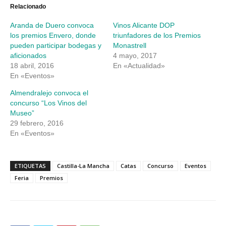
abre
abre
Relacionado
en
en
una
una
Aranda de Duero convoca
Vinos Alicante DOP
ventana
ventana
nueva)
nueva)
los premios Envero, donde
triunfadores de los Premios
pueden participar bodegas y
Monastrell
aficionados
4 mayo, 2017
18 abril, 2016
En «Actualidad»
En «Eventos»
Almendralejo convoca el
concurso “Los Vinos del
Museo”
29 febrero, 2016
En «Eventos»
ETIQUETAS
Castilla-La Mancha
Catas
Concurso
Eventos
Feria
Premios