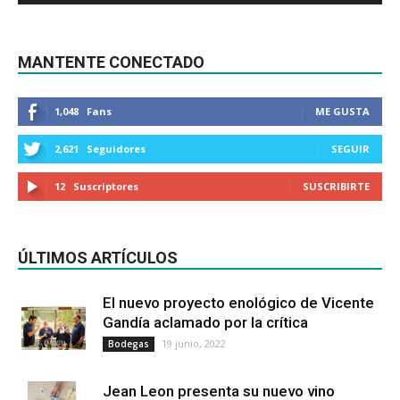
MANTENTE CONECTADO
1,048
Fans
ME GUSTA
2,621
Seguidores
SEGUIR
12
Suscriptores
SUSCRIBIRTE
ÚLTIMOS ARTÍCULOS
El nuevo proyecto enológico de Vicente
Gandía aclamado por la crítica
19 junio, 2022
Bodegas
Jean Leon presenta su nuevo vino