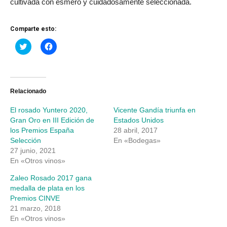
cultivada con esmero y cuidadosamente seleccionada.
Comparte esto:
Haz
Haz
clic
clic
para
para
compartir
compartir
en
en
Twitter
Facebook
(Se
(Se
abre
abre
Relacionado
en
en
una
una
El rosado Yuntero 2020,
Vicente Gandía triunfa en
ventana
ventana
nueva)
nueva)
Gran Oro en III Edición de
Estados Unidos
los Premios España
28 abril, 2017
Selección
En «Bodegas»
27 junio, 2021
En «Otros vinos»
Zaleo Rosado 2017 gana
medalla de plata en los
Premios CINVE
21 marzo, 2018
En «Otros vinos»