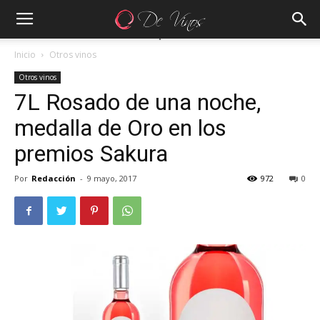
Inicio
Otros vinos
Otros vinos
7L Rosado de una noche,
medalla de Oro en los
premios Sakura
Por
Redacción
-
9 mayo, 2017
972
0