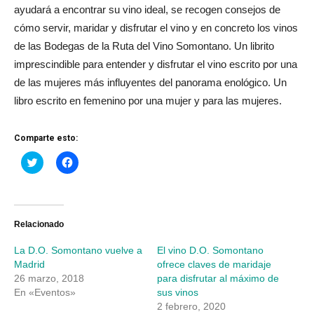
ayudará a encontrar su vino ideal, se recogen consejos de
cómo servir, maridar y disfrutar el vino y en concreto los vinos
de las Bodegas de la Ruta del Vino Somontano. Un librito
imprescindible para entender y disfrutar el vino escrito por una
de las mujeres más influyentes del panorama enológico. Un
libro escrito en femenino por una mujer y para las mujeres.
Comparte esto:
Haz
Haz
clic
clic
para
para
compartir
compartir
en
en
Twitter
Facebook
(Se
(Se
abre
abre
Relacionado
en
en
una
una
La D.O. Somontano vuelve a
El vino D.O. Somontano
ventana
ventana
nueva)
nueva)
Madrid
ofrece claves de maridaje
26 marzo, 2018
para disfrutar al máximo de
En «Eventos»
sus vinos
2 febrero, 2020