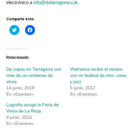
electrónico a
info@dotarragona.cat
.
Comparte esto:
Haz
Haz
clic
clic
para
para
compartir
compartir
en
en
Twitter
Facebook
(Se
(Se
abre
abre
Relacionado
en
en
una
una
De copas en Tarragona con
Vilafranca recibe el verano
ventana
ventana
nueva)
nueva)
más de un centenas de
con un festival de vino, cava
vinos
y jazz
14 junio, 2018
5 junio, 2017
En «Eventos»
En «Eventos»
Logroño acoge la Feria de
Vinos de La Rioja
9 junio, 2016
En «Eventos»