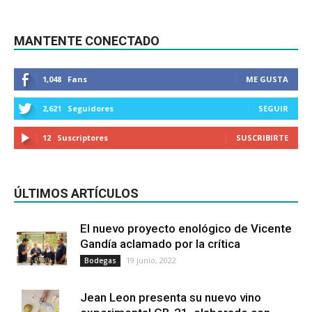
MANTENTE CONECTADO
1,048
Fans
ME GUSTA
2,621
Seguidores
SEGUIR
12
Suscriptores
SUSCRIBIRTE
ÚLTIMOS ARTÍCULOS
El nuevo proyecto enológico de Vicente
Gandía aclamado por la crítica
19 junio, 2022
Bodegas
Jean Leon presenta su nuevo vino