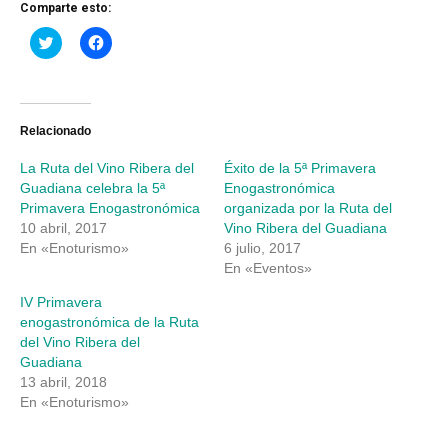
Comparte esto:
Haz
Haz
clic
clic
para
para
compartir
compartir
en
en
Twitter
Facebook
(Se
(Se
abre
abre
Relacionado
en
en
una
una
La Ruta del Vino Ribera del
Éxito de la 5ª Primavera
ventana
ventana
nueva)
nueva)
Guadiana celebra la 5ª
Enogastronómica
Primavera Enogastronómica
organizada por la Ruta del
10 abril, 2017
Vino Ribera del Guadiana
En «Enoturismo»
6 julio, 2017
En «Eventos»
IV Primavera
enogastronómica de la Ruta
del Vino Ribera del
Guadiana
13 abril, 2018
En «Enoturismo»