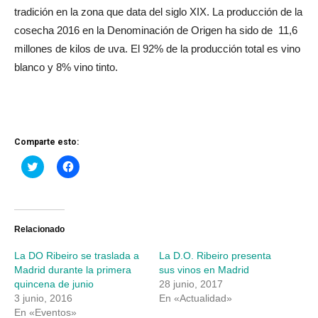
tradición en la zona que data del siglo XIX. La producción de la
cosecha 2016 en la Denominación de Origen ha sido de 11,6
millones de kilos de uva. El 92% de la producción total es vino
blanco y 8% vino tinto.
Comparte esto:
Haz
Haz
clic
clic
para
para
compartir
compartir
en
en
Twitter
Facebook
(Se
(Se
abre
abre
Relacionado
en
en
una
una
La DO Ribeiro se traslada a
La D.O. Ribeiro presenta
ventana
ventana
nueva)
nueva)
Madrid durante la primera
sus vinos en Madrid
quincena de junio
28 junio, 2017
3 junio, 2016
En «Actualidad»
En «Eventos»