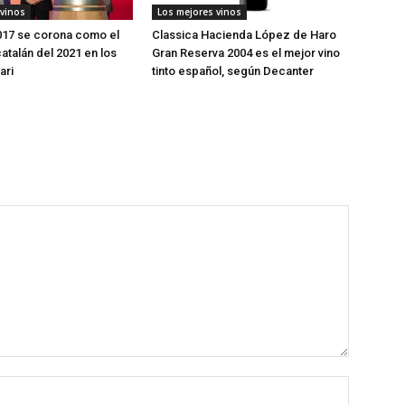
 vinos
Los mejores vinos
017 se corona como el
Classica Hacienda López de Haro
atalán del 2021 en los
Gran Reserva 2004 es el mejor vino
ari
tinto español, según Decanter