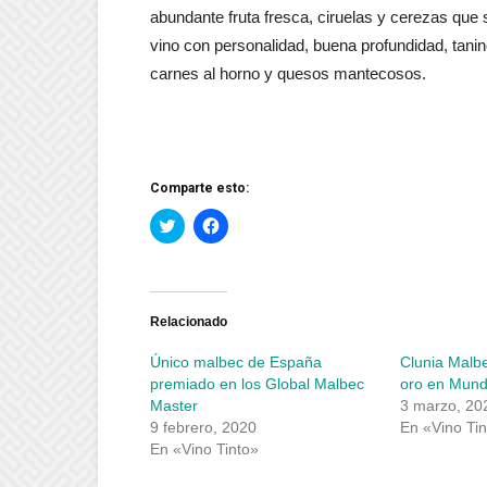
abundante fruta fresca, ciruelas y cerezas que 
vino con personalidad, buena profundidad, tan
carnes al horno y quesos mantecosos.
Comparte esto:
Haz
Haz
clic
clic
para
para
compartir
compartir
en
en
Twitter
Facebook
(Se
(Se
abre
abre
Relacionado
en
en
una
una
Único malbec de España
Clunia Malb
ventana
ventana
nueva)
nueva)
premiado en los Global Malbec
oro en Mund
Master
3 marzo, 20
9 febrero, 2020
En «Vino Tin
En «Vino Tinto»