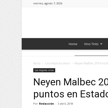
viernes, agosto 7, 2026
Home
Vino Tinto
Inicio
Los mejores vinos
Neyen Malbec 2016 reci
Los mejores vinos
Neyen Malbec 20
puntos en Estad
Por
Redacción
-
3 abril, 2018