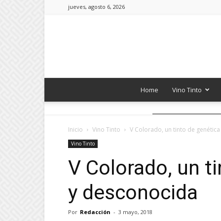
jueves, agosto 6, 2026
Home
Vino Tinto
Inicio
Vino Tinto
V Colorado, un tinto de genétic
Vino Tinto
V Colorado, un t
y desconocida
Por
Redacción
-
3 mayo, 2018