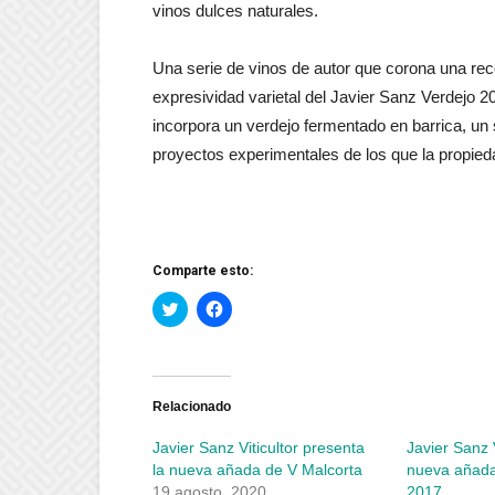
vinos dulces naturales.
Una serie de vinos de autor que corona una rec
expresividad varietal del Javier Sanz Verdejo 2
incorpora un verdejo fermentado en barrica, un
proyectos experimentales de los que la propie
Comparte esto:
Haz
Haz
clic
clic
para
para
compartir
compartir
en
en
Twitter
Facebook
(Se
(Se
abre
abre
Relacionado
en
en
una
una
Javier Sanz Viticultor presenta
Javier Sanz V
ventana
ventana
nueva)
nueva)
la nueva añada de V Malcorta
nueva añada
19 agosto, 2020
2017