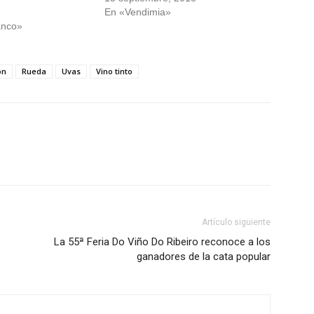
En «Vendimia»
anco»
ón
Rueda
Uvas
Vino tinto
Artículo siguiente
La 55ª Feria Do Viño Do Ribeiro reconoce a los
ganadores de la cata popular