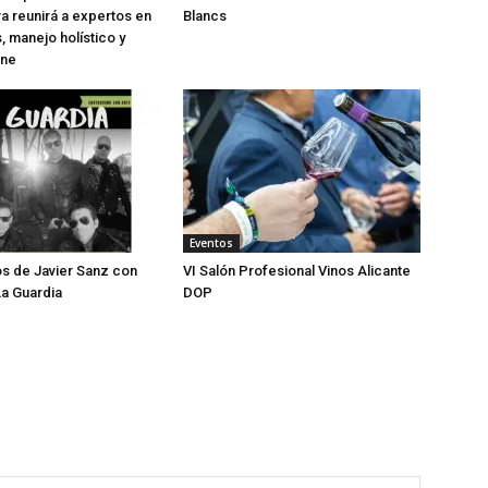
a reunirá a expertos en
Blancs
, manejo holístico y
ine
Eventos
os de Javier Sanz con
VI Salón Profesional Vinos Alicante
a Guardia
DOP