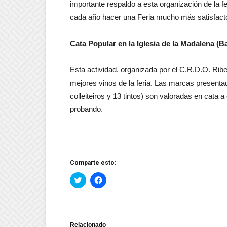
importante respaldo a esta organización de la f
cada año hacer una Feria mucho más satisfactor
Cata Popular en la Iglesia de la Madalena (
Esta actividad, organizada por el C.R.D.O. Ribeir
mejores vinos de la feria. Las marcas presenta
colleiteiros y 13 tintos) son valoradas en cata 
probando.
Comparte esto:
Haz
Haz
clic
clic
para
para
compartir
compartir
en
en
Twitter
Facebook
(Se
(Se
abre
abre
Relacionado