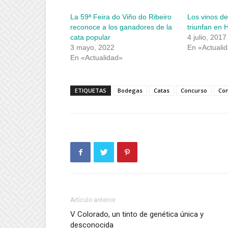
en
en
una
una
La 59ª Feira do Viño do Ribeiro
Los vinos de
ventana
ventana
nueva)
nueva)
reconoce a los ganadores de la
triunfan en
cata popular
4 julio, 2017
3 mayo, 2022
En «Actuali
En «Actualidad»
ETIQUETAS
Bodegas
Catas
Concurso
Con
Artículo anterior
V Colorado, un tinto de genética única y
desconocida