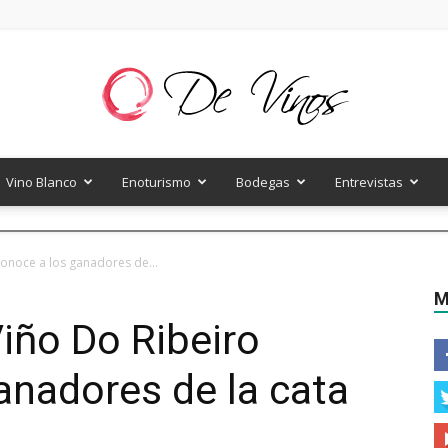
Vino Blanco
Enoturismo
Bodegas
Entrevistas
De
conoce a los ganadores de...
M
Viño Do Ribeiro
Vinos
anadores de la cata