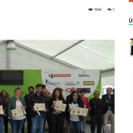
1064
0
Ú