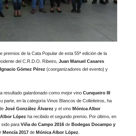
e premios de la Cata Popular de esta 55ª edición de la
residente del C.R.D.O. Ribeiro,
Juan Manuel Casares
Ignacio Gómez Pérez
(coorganizadores del evento) y
ha resultado galardonado como mejor vino
Cunqueiro III
su parte, en la categoría Vinos Blancos de Colleiteiros, ha
de
José González Álvarez
y el vino
Mónica Albor
 Albor López
ha recibido el segundo premio. Por último, en
a sido para
Viña do Campo 2016
de
Bodegas Docampo y
r Mencía 2017
de
Mónica Albor López
.