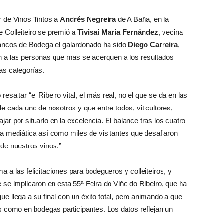
r de Vinos Tintos a
Andrés Negreira
de A Baña, en la
 Colleiteiro se premió a
Tivisai María Fernández
, vecina
ancos de Bodega el galardonado ha sido
Diego Carreira
,
n a las personas que más se acerquen a los resultados
as categorías.
saltar “el Ribeiro vital, el más real, no el que se da en las
 de cada uno de nosotros y que entre todos, viticultores,
r por situarlo en la excelencia. El balance tras los cuatro
ra mediática así como miles de visitantes que desafiaron
de nuestros vinos.”
 a las felicitaciones para bodegueros y colleiteiros, y
e se implicaron en esta 55ª Feira do Viño do Ribeiro, que ha
ue llega a su final con un éxito total, pero animando a que
es como en bodegas participantes. Los datos reflejan un