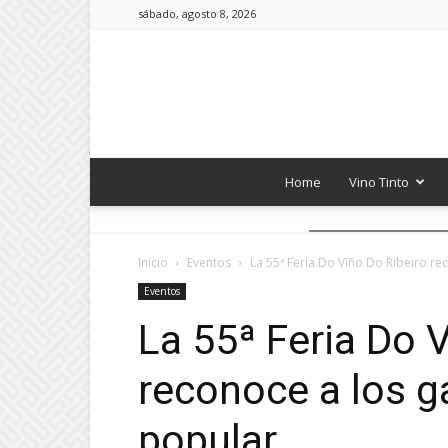
sábado, agosto 8, 2026
Home
Vino Tinto
Inicio
Eventos
La 55ª Feria Do Viño Do Ribeiro re
Eventos
La 55ª Feria Do 
reconoce a los g
popular