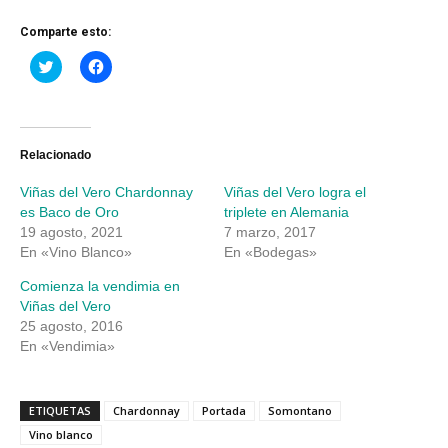
Comparte esto:
Haz
Haz
clic
clic
para
para
compartir
compartir
en
en
Twitter
Facebook
(Se
(Se
abre
abre
Relacionado
en
en
una
una
Viñas del Vero Chardonnay
Viñas del Vero logra el
ventana
ventana
nueva)
nueva)
es Baco de Oro
triplete en Alemania
19 agosto, 2021
7 marzo, 2017
En «Vino Blanco»
En «Bodegas»
Comienza la vendimia en
Viñas del Vero
25 agosto, 2016
En «Vendimia»
ETIQUETAS
Chardonnay
Portada
Somontano
Vino blanco