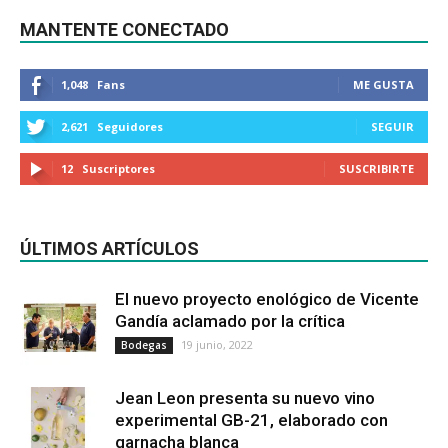
MANTENTE CONECTADO
1,048
Fans
ME GUSTA
2,621
Seguidores
SEGUIR
12
Suscriptores
SUSCRIBIRTE
ÚLTIMOS ARTÍCULOS
El nuevo proyecto enológico de Vicente
Gandía aclamado por la crítica
19 junio, 2022
Bodegas
Jean Leon presenta su nuevo vino
experimental GB-21, elaborado con
garnacha blanca