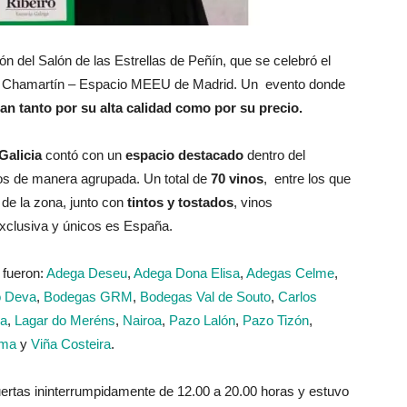
ión del Salón de las Estrellas de Peñín, que se celebró el
de Chamartín – Espacio MEEU de Madrid. Un evento donde
an tanto por su alta calidad como por su precio.
Galicia
contó con un
espacio destacado
dentro del
os de manera agrupada. Un total de
70 vinos
, entre los que
 de la zona, junto con
tintos y tostados
, vinos
xclusiva y únicos es España.
 fueron:
Adega Deseu
,
Adega Dona Elisa
,
Adegas Celme
,
o Deva
,
Bodegas GRM
,
Bodegas Val de Souto
,
Carlos
da
,
Lagar do Meréns
,
Nairoa
,
Pazo Lalón
,
Pazo Tizón
,
rma
y
Viña Costeira
.
puertas ininterrumpidamente de 12.00 a 20.00 horas y estuvo