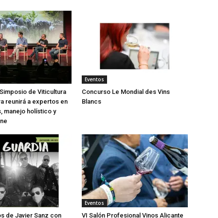
Eventos
Simposio de Viticultura
Concurso Le Mondial des Vins
a reunirá a expertos en
Blancs
, manejo holístico y
ine
Eventos
os de Javier Sanz con
VI Salón Profesional Vinos Alicante