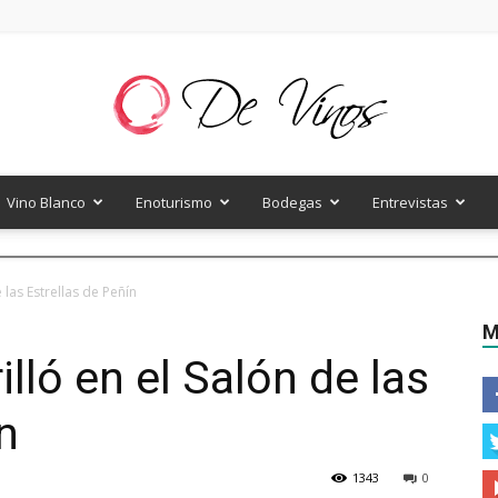
Vino Blanco
Enoturismo
Bodegas
Entrevistas
De
 las Estrellas de Peñín
M
illó en el Salón de las
Vinos
n
1343
0