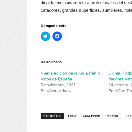
dirigido exclusivamente a profesionales del sect
catadores, grandes superficies, sumilleres, hote
Comparte esto:
Haz
Haz
clic
clic
para
para
compartir
compartir
en
en
Twitter
Facebook
(Se
(Se
abre
abre
Relacionado
en
en
una
una
Nueva edición de la Guía Peñín
Clunia, Podi
ventana
ventana
nueva)
nueva)
Vinos de España
Mejores Vin
5 noviembre, 2021
24 octubre,
En «Actualidad»
En «Vino Tin
ETIQUETAS
Feria
Guía Peñín
Madrid
Ribe