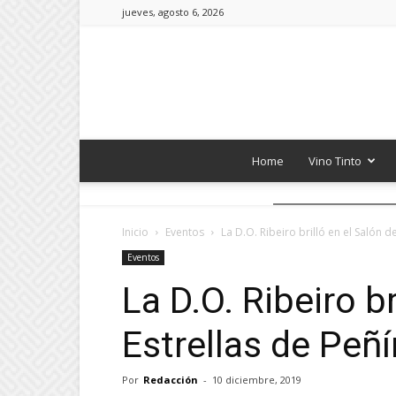
jueves, agosto 6, 2026
Home
Vino Tinto
Inicio
Eventos
La D.O. Ribeiro brilló en el Salón de
Eventos
La D.O. Ribeiro br
Estrellas de Peñí
Por
Redacción
-
10 diciembre, 2019