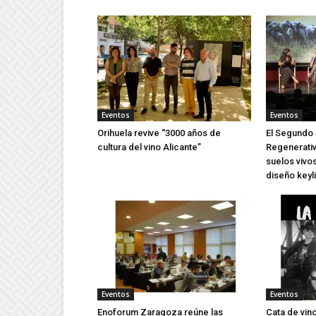
Eventos
Eventos
Orihuela revive “3000 años de
El Segundo 
cultura del vino Alicante”
Regenerativ
suelos vivos
diseño keyl
Eventos
Eventos
Enoforum Zaragoza reúne las
Cata de vin