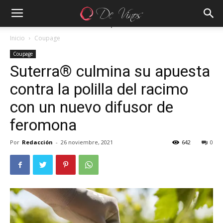
Inicio
Coupage
Coupage
Suterra® culmina su apuesta
contra la polilla del racimo
con un nuevo difusor de
feromona
Por
Redacción
-
26 noviembre, 2021
642
0