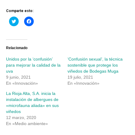
Comparte esto:
Haz
Haz
clic
clic
para
para
compartir
compartir
en
en
Twitter
Facebook
(Se
(Se
abre
abre
Relacionado
en
en
una
una
Unidos por la ‘confusión’
‘Confusión sexual’, la técnica
ventana
ventana
nueva)
nueva)
para mejorar la calidad de la
sostenible que protege los
uva
viñedos de Bodegas Muga
9 junio, 2021
19 julio, 2021
En «Innovación»
En «Innovación»
La Rioja Alta, S.A. inicia la
instalación de albergues de
«microfauna aliada» en sus
viñedos
12 marzo, 2020
En «Medio ambiente»