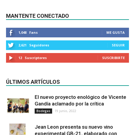
MANTENTE CONECTADO
1,048
Fans
ME GUSTA
2,621
Seguidores
SEGUIR
12
Suscriptores
SUSCRIBIRTE
ÚLTIMOS ARTÍCULOS
El nuevo proyecto enológico de Vicente
Gandía aclamado por la crítica
19 junio, 2022
Bodegas
Jean Leon presenta su nuevo vino
experimental GB-21, elaborado con