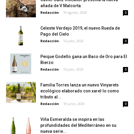
añada de V Malcorta
Redacción
-
19 agosto, 2020
0
Celeste Verdejo 2019, el nuevo Rueda de
Pago del Cielo
Redacción
-
16 julio, 2020
0
Peique Godello gana un Baco de Oro para El
Bierzo
Redacción
-
16 julio, 2020
0
Familia Torres lanza un nuevo Vinyarets
ecológico elaborado con xarel·lo como
tributo al...
Redacción
-
18 junio, 2020
0
Viña Esmeralda se inspira en las
profundidades del Mediterráneo en su
nueva serie...