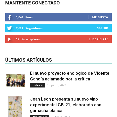
MANTENTE CONECTADO
1,048
Fans
ME GUSTA
2,621
Seguidores
SEGUIR
12
Suscriptores
SUSCRIBIRTE
ÚLTIMOS ARTÍCULOS
El nuevo proyecto enológico de Vicente
Gandía aclamado por la crítica
19 junio, 2022
Bodegas
Jean Leon presenta su nuevo vino
experimental GB-21, elaborado con
garnacha blanca
19 junio, 2022
Vino Blanco