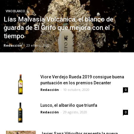
VINO BLANCO
Lías Malvasía Volcánica, el blanco de
guarda de El Grifo que mejora con el
tiempo
Redacción
-
23 enero, 2022
Viore Verdejo Rueda 2019 consigue buena
puntuación en los premios Decanter
Redacción
-
10 octubre, 2020
0
Lusco, el albariño que triunfa
Redacción
-
29 agosto, 2020
0
Javier Sanz Viticultor presenta la nueva