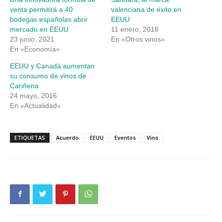
ventana
ventana
nueva)
nueva)
venta permitirá a 40
valenciana de éxito en
bodegas españolas abrir
EEUU
mercado en EEUU
11 enero, 2018
23 junio, 2021
En «Otros vinos»
En «Economía»
EEUU y Canadá aumentan
su consumo de vinos de
Cariñena
24 mayo, 2016
En «Actualidad»
ETIQUETAS
Acuerdo
EEUU
Eventos
Vino