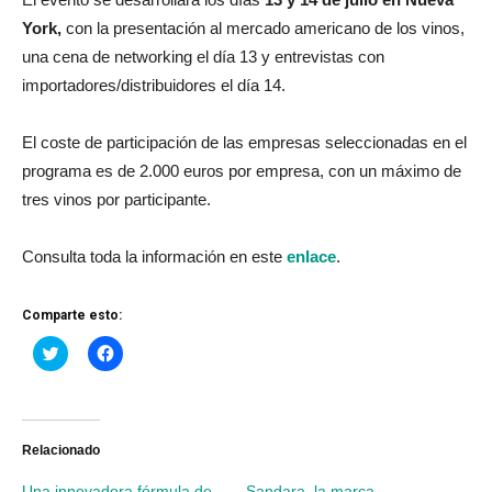
York,
con la presentación al mercado americano de los vinos,
una cena de networking el día 13 y entrevistas con
importadores/distribuidores el día 14.
El coste de participación de las empresas seleccionadas en el
programa es de 2.000 euros por empresa, con un máximo de
tres vinos por participante.
Consulta toda la información en este
enlace
.
Comparte esto:
Haz
Haz
clic
clic
para
para
compartir
compartir
en
en
Twitter
Facebook
(Se
(Se
abre
abre
Relacionado
en
en
una
una
Una innovadora fórmula de
Sandara, la marca